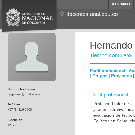
Aspirantes
docentes.unal.edu.co
Hernando 
Tiempo completo
Perfil profesional
|
Áre
|
Grupos
|
Proyectos
Correo electrónico:
Perfil profesional
hggaitand@unal.edu.co
Profesor Titular de l
Teléfono:
y administrativa, in
+57 (1) 316 5000
evaluación de tecnol
Extensión:
Políticas en Salud, cl
15122