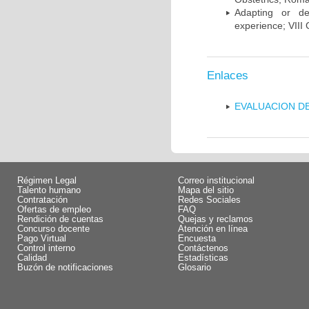
Adapting or de
experience; VIII
Enlaces
EVALUACION DE
Régimen Legal
Correo institucional
Talento humano
Mapa del sitio
Contratación
Redes Sociales
Ofertas de empleo
FAQ
Rendición de cuentas
Quejas y reclamos
Concurso docente
Atención en línea
Pago Virtual
Encuesta
Control interno
Contáctenos
Calidad
Estadísticas
Buzón de notificaciones
Glosario