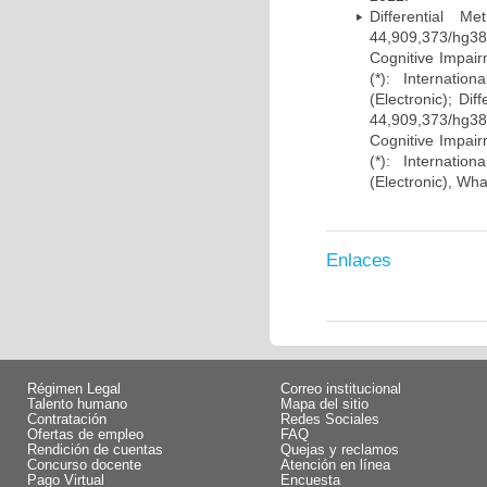
Differential 
44,909,373/hg38)
Cognitive Impairm
(*): Internati
(Electronic); Di
44,909,373/hg38)
Cognitive Impairm
(*): Internati
(Electronic), Wh
Enlaces
Régimen Legal
Correo institucional
Talento humano
Mapa del sitio
Contratación
Redes Sociales
Ofertas de empleo
FAQ
Rendición de cuentas
Quejas y reclamos
Concurso docente
Atención en línea
Pago Virtual
Encuesta