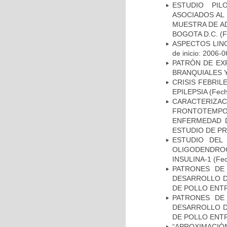
ESTUDIO PIL
ASOCIADOS AL 
MUESTRA DE A
BOGOTA D.C.
(F
ASPECTOS LIN
de inicio: 2006-0
PATRÓN DE EX
BRANQUIALES Y
CRISIS FEBRIL
EPILEPSIA
(Fech
CARACTERIZA
FRONTOTEMP
ENFERMEDAD D
ESTUDIO DE P
ESTUDIO DEL
OLIGODENDRO
INSULINA-1
(Fec
PATRONES DE
DESARROLLO D
DE POLLO ENTR
PATRONES DE
DESARROLLO D
DE POLLO ENTR
“APROXIMACIÒN