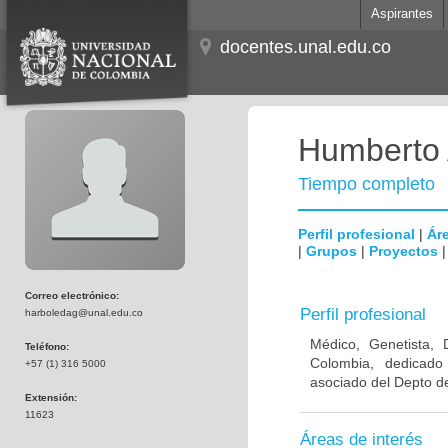
Aspirantes
docentes.unal.edu.co
Humberto 
Tiempo completo
Perfil profesional
|
Áre
|
Grupos
|
Proyectos
Correo electrónico:
Perfil profesional
harboledag@unal.edu.co
Médico, Genetista, 
Teléfono:
Colombia, dedicado
+57 (1) 316 5000
asociado del Depto de
Extensión:
11623
Áreas de interés