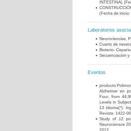
INTESTINAL
(Fec
CONSTRUCCIÓN
(Fecha de inicio
Laboratorios asoci
Neurociencias, P
Cuarto de nevera
Bioterio- Cepario
Secuenciación y 
Eventos
producto:Poli
Alzheimer en po
Four; from 44,9
Levels in Subject
13 Idioma(*): In
Revista: 1422-00
Study of 12 pol
Neurociensce 20
2012.