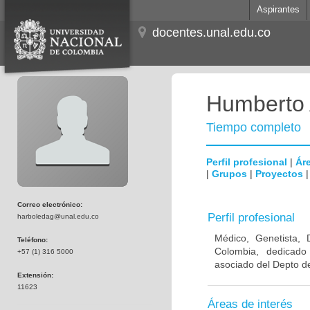
Aspirantes
docentes.unal.edu.co
Humberto 
Tiempo completo
Perfil profesional
|
Áre
|
Grupos
|
Proyectos
Correo electrónico:
Perfil profesional
harboledag@unal.edu.co
Médico, Genetista, 
Teléfono:
Colombia, dedicado
+57 (1) 316 5000
asociado del Depto de
Extensión:
11623
Áreas de interés