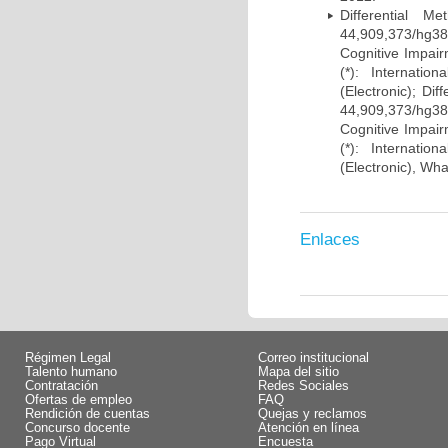
Differential 
44,909,373/hg38)
Cognitive Impairm
(*): Internati
(Electronic); Di
44,909,373/hg38)
Cognitive Impairm
(*): Internati
(Electronic), Wh
Enlaces
Régimen Legal
Correo institucional
Talento humano
Mapa del sitio
Contratación
Redes Sociales
Ofertas de empleo
FAQ
Rendición de cuentas
Quejas y reclamos
Concurso docente
Atención en línea
Pago Virtual
Encuesta