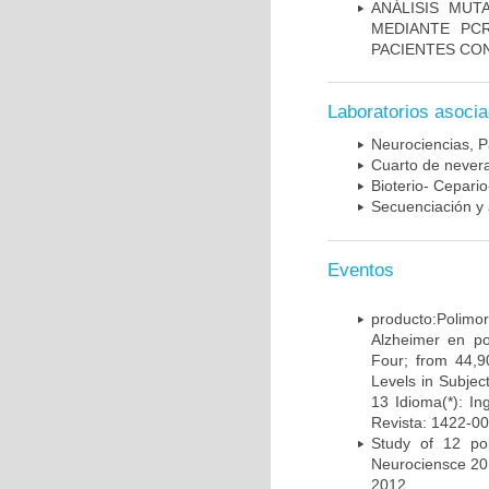
ANÁLISIS MUT
MEDIANTE PC
PACIENTES CON
Laboratorios asoci
Neurociencias, P
Cuarto de nevera
Bioterio- Cepario
Secuenciación y 
Eventos
producto:Poli
Alzheimer en po
Four; from 44,9
Levels in Subject
13 Idioma(*): In
Revista: 1422-00
Study of 12 pol
Neurociensce 20
2012.