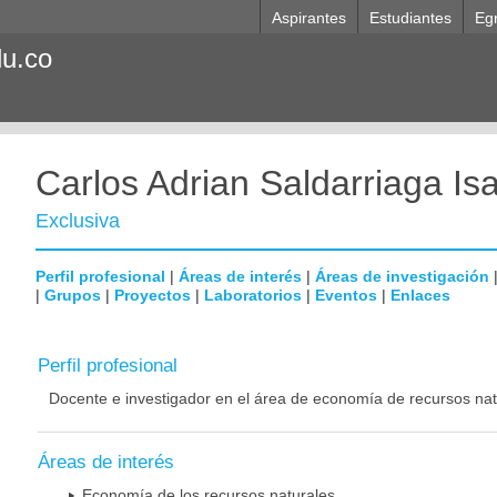
Aspirantes
Estudiantes
Eg
du.co
Carlos Adrian Saldarriaga Is
Exclusiva
Perfil profesional
|
Áreas de interés
|
Áreas de investigación
|
Grupos
|
Proyectos
|
Laboratorios
|
Eventos
|
Enlaces
Perfil profesional
Docente e investigador en el área de economía de recursos nat
Áreas de interés
Economía de los recursos naturales