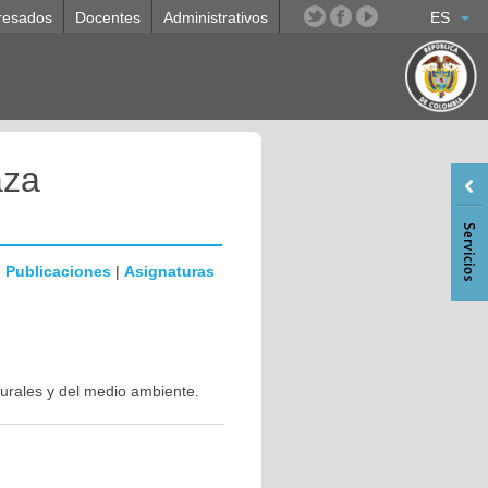
resados
Docentes
Administrativos
ES
aza
|
Publicaciones
|
Asignaturas
urales y del medio ambiente.