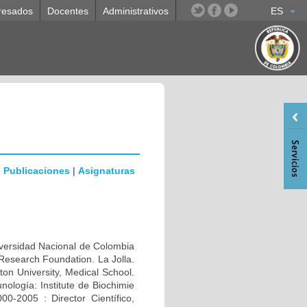
resados
Docentes
Administrativos
ES
|
Publicaciones
|
Asignaturas
rsidad Nacional de Colombia
Research Foundation. La Jolla.
n University, Medical School.
ología: Institute de Biochimie
0-2005 : Director Científico,