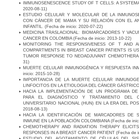
IMMUNOSENESCENCE STUDY OF T CELLS: A SYSTEM
2020-08-11)
ESTUDIO CELULAR Y MOLECULAR DE LA INMUNOS
CON CÁNCER DE MAMA Y SU RELACIÓN CON EL A
INFANTIL.
(Fecha de inicio: 2020-07-22)
MEDICINA TRASLACIONAL: BIOMARCADORES Y VACU
CANCER EN COLOMBIA
(Fecha de inicio: 2013-10-22)
MONITORING THE RESPONSIVENESS OF T AND A
COMPARTMENTS IN BREAST CANCER PATIENTS IS US
TUMOR RESPONSE TO NEOADJUVANT CHEMOTHERA
31)
MUERTE CELULAR INMUNOGÉNICA Y RESPUESTA IN
inicio: 2015-10-28)
IMPORTANCIA DE LA MUERTE CELULAR INMUNOGE
LINFOCITOS EN LA ETIOLOGIA DEL CÁNCER GÁSTRIC
HACIA LA IMPLEMENTACIÓN DE UN PROGRAMA DE
PARA EL DIAGNÓSTICO Y TRATAMIENTO DEL 
UNIVERSITARIO NACIONAL (HUN) EN LA ERA DEL PO
2018-08-13)
HACIA LA IDENTIFICACIÓN DE MARCADORES DE 
INMUNE EN LA POBLACIÓN COLOMBIANA
(Fecha de inic
CHEMOTHERAPY AND RADIATION THERAPY ELICIT
RESPONSES IN A BREAST CANCER PATIENT
(Fecha de i
ESTUDIO DEL AGOTAMIENTO DE CÉLULAS DEL SI