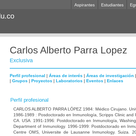
Aspirantes
Estudiantes
Eg
du.co
Carlos Alberto Parra Lopez
Exclusiva
Perfil profesional
|
Áreas de interés
|
Áreas de investigación
|
Grupos
|
Proyectos
|
Laboratorios
|
Eventos
|
Enlaces
Perfil profesional
CARLOS ALBERTO PARRA LÓPEZ 1984: Médico Cirujano. Unive
1986-1989 : Posdoctorado en Inmunología, Scripps Clinic and 
CA. USA. 1991-1996: Postdoctorado en Inmunología, Washingto
Department of Inmunology. 1996-1999: Postdoctorado en Inmun
Centre OMS, Universite de Lausanne Inmunology. Suiza. 200