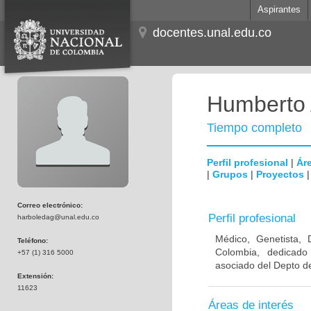
Aspirantes
docentes.unal.edu.co
Humberto 
Tiempo completo
Perfil profesional
|
Áre
|
Grupos
|
Proyectos
Correo electrónico:
Perfil profesional
harboledag@unal.edu.co
Médico, Genetista, 
Teléfono:
Colombia, dedicado
+57 (1) 316 5000
asociado del Depto de
Extensión:
11623
Áreas de interés