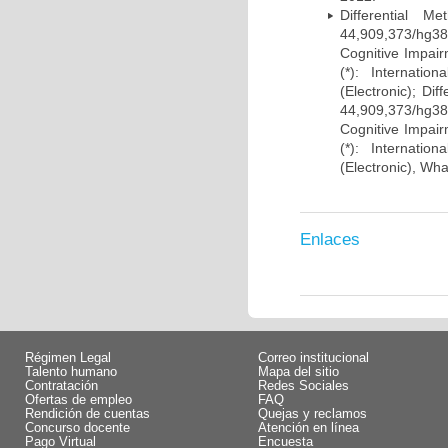
Differential 
44,909,373/hg38)
Cognitive Impairm
(*): Internati
(Electronic); Di
44,909,373/hg38)
Cognitive Impairm
(*): Internati
(Electronic), Wh
Enlaces
Régimen Legal
Correo institucional
Talento humano
Mapa del sitio
Contratación
Redes Sociales
Ofertas de empleo
FAQ
Rendición de cuentas
Quejas y reclamos
Concurso docente
Atención en línea
Pago Virtual
Encuesta