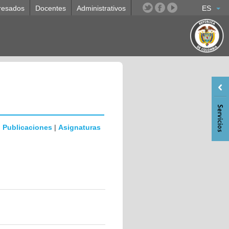
resados
Docentes
Administrativos
ES
|
Publicaciones
|
Asignaturas