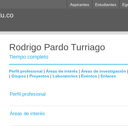
Aspirantes
Estudiantes
Eg
du.co
Rodrigo Pardo Turriago
Tiempo completo
Perfil profesional
|
Áreas de interés
|
Áreas de investigación
|
Grupos
|
Proyectos
|
Laboratorios
|
Eventos
|
Enlaces
Perfil profesional
Áreas de interés