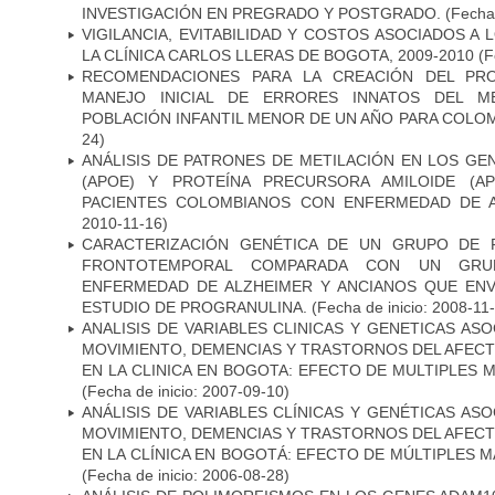
INVESTIGACIÓN EN PREGRADO Y POSTGRADO.
(Fecha 
VIGILANCIA, EVITABILIDAD Y COSTOS ASOCIADOS A
LA CLÍNICA CARLOS LLERAS DE BOGOTA, 2009-2010
(F
RECOMENDACIONES PARA LA CREACIÓN DEL PR
MANEJO INICIAL DE ERRORES INNATOS DEL ME
POBLACIÓN INFANTIL MENOR DE UN AÑO PARA COLOM
24)
ANÁLISIS DE PATRONES DE METILACIÓN EN LOS GE
(APOE) Y PROTEÍNA PRECURSORA AMILOIDE (A
PACIENTES COLOMBIANOS CON ENFERMEDAD DE 
2010-11-16)
CARACTERIZACIÓN GENÉTICA DE UN GRUPO DE 
FRONTOTEMPORAL COMPARADA CON UN GRU
ENFERMEDAD DE ALZHEIMER Y ANCIANOS QUE EN
ESTUDIO DE PROGRANULINA.
(Fecha de inicio: 2008-11
ANALISIS DE VARIABLES CLINICAS Y GENETICAS AS
MOVIMIENTO, DEMENCIAS Y TRASTORNOS DEL AFEC
EN LA CLINICA EN BOGOTA: EFECTO DE MULTIPLES
(Fecha de inicio: 2007-09-10)
ANÁLISIS DE VARIABLES CLÍNICAS Y GENÉTICAS AS
MOVIMIENTO, DEMENCIAS Y TRASTORNOS DEL AFEC
EN LA CLÍNICA EN BOGOTÁ: EFECTO DE MÚLTIPLES 
(Fecha de inicio: 2006-08-28)