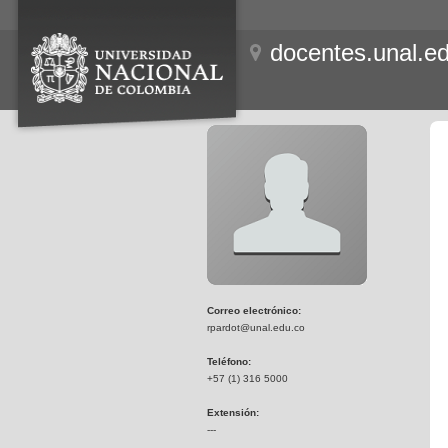
docentes.unal.e
Correo electrónico:
rpardot@unal.edu.co
Teléfono:
+57 (1) 316 5000
Extensión:
---