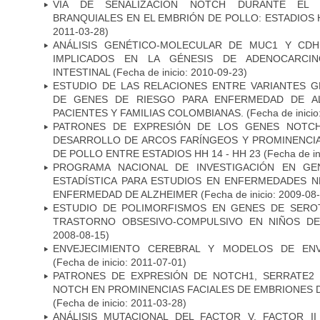
VÍA DE SEÑALIZACION NOTCH DURANTE EL
BRANQUIALES EN EL EMBRIÓN DE POLLO: ESTADIOS 
2011-03-28)
ANÁLISIS GENÉTICO-MOLECULAR DE MUC1 Y CD
IMPLICADOS EN LA GÉNESIS DE ADENOCARCI
INTESTINAL
(Fecha de inicio: 2010-09-23)
ESTUDIO DE LAS RELACIONES ENTRE VARIANTES G
DE GENES DE RIESGO PARA ENFERMEDAD DE AL
PACIENTES Y FAMILIAS COLOMBIANAS.
(Fecha de inicio
PATRONES DE EXPRESIÓN DE LOS GENES NOTCH
DESARROLLO DE ARCOS FARÍNGEOS Y PROMINENCIA
DE POLLO ENTRE ESTADIOS HH 14 - HH 23
(Fecha de in
PROGRAMA NACIONAL DE INVESTIGACIÓN EN GEN
ESTADÍSTICA PARA ESTUDIOS EN ENFERMEDADES NE
ENFERMEDAD DE ALZHEIMER
(Fecha de inicio: 2009-08
ESTUDIO DE POLIMORFISMOS EN GENES DE SERO
TRASTORNO OBSESIVO-COMPULSIVO EN NIÑOS DE
2008-08-15)
ENVEJECIMIENTO CEREBRAL Y MODELOS DE ENV
(Fecha de inicio: 2011-07-01)
PATRONES DE EXPRESIÓN DE NOTCH1, SERRATE2 
NOTCH EN PROMINENCIAS FACIALES DE EMBRIONES D
(Fecha de inicio: 2011-03-28)
ANÁLISIS MUTACIONAL DEL FACTOR V, FACTOR I