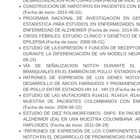
DESMIELINIZACIÓN POR CUPRIZONA
(Fecha de inicio: 
CONSTRUCCIÓN DE HAPOTIPOS EN PACIENTES CON 
(Fecha de inicio: 2015-06-01)
PROGRAMA NACIONAL DE INVESTIGACIÓN EN GEN
ESTADÍSTICA PARA ESTUDIOS EN ENFERMEDADES NE
ENFERMEDAD DE ALZHEIMER
(Fecha de inicio: 2014-05
CRISIS FEBRILES: ESTUDIO CLÍNICO Y GENÉTICO D
EPILEPSIA
(Fecha de inicio: 2008-08-01)
ESTUDIO DE LA EXPRESIÓN Y FUNCIÓN DE RECEPTO
DURANTE LA DIFERENCIACIÓN DE UN MODELO NEU
08-15)
VÍA DE SEÑALIZACION NOTCH DURANTE EL
BRANQUIALES EN EL EMBRIÓN DE POLLO: ESTADIOS H
PATRONES DE EXPRESIÓN DE LOS GENES NOTCH
DESARROLLO DE ARCOS FARÍNGEOS Y PROMINENCIA
DE POLLO ENTRE ESTADIOS HH 14 - HH 23
(Fecha de in
ESTUDIO DE LAS MUTACIONES R1441G, R1441H, R14
MUESTRA DE PACIENTES COLOMBIANOS CON EN
(Fecha de inicio: 2009-08-22)
ESTUDIO DE DIEZ POLIMORFISMOS -SNPS- EN PAC
ALZHEIMER (EA) EN UNA MUESTRA COLOMBIANA. A
HAPLOIDES.
(Fecha de inicio: 2011-08-29)
“PATRONES DE EXPRESIÓN DE LOS COMPONENTES D
NOTCH EN EL DESARROLLO DE PROMINENCIAS FACIA