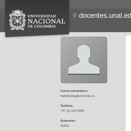
docentes.unal.e
Correo electrónico:
harboledag@unal.edu.co
Teléfono:
+57 (1) 316 5000
Extensión:
11623