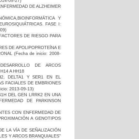
2014-05-27)
ENFERMEDAD DE ALZHEIMER
ÓMICA,BIOINFORMÁTICA Y
UROSIQUIÁTRICAS. FASE I:
-09)
E FACTORES DE RIESGO PARA
RES DE APOLIPOPROTEÍNA E
RONAL
(Fecha de inicio: 2008-
 DESARROLLO DE ARCOS
H14 A HH18
2, DELTA1 Y SER1 EN EL
S FACIALES DE EMBRIONES
icio: 2013-09-13)
41H DEL GEN LRRK2 EN UNA
FERMEDAD DE PARKINSON
IENTES CON ENFERMEDAD DE
PROXIMACIÓN A GENOTIPOS
E LA VÍA DE SEÑALIZACIÓN
LES Y ARCOS BRANQUIALES”