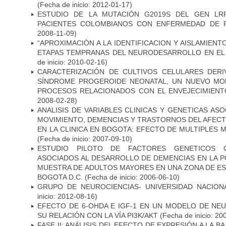
(Fecha de inicio: 2012-01-17)
ESTUDIO DE LA MUTACIÓN G2019S DEL GEN LR
PACIENTES COLOMBIANOS CON ENFERMEDAD DE 
2008-11-09)
“APROXIMACIÒN A LA IDENTIFICACION Y AISLAMIEN
ETAPAS TEMPRANAS DEL NEURODESARROLLO EN EL
de inicio: 2010-02-16)
CARACTERIZACIÓN DE CULTIVOS CELULARES DER
SÍNDROME PROGEROIDE NEONATAL, UN NUEVO MO
PROCESOS RELACIONADOS CON EL ENVEJECIMIEN
2008-02-28)
ANALISIS DE VARIABLES CLINICAS Y GENETICAS AS
MOVIMIENTO, DEMENCIAS Y TRASTORNOS DEL AFEC
EN LA CLINICA EN BOGOTA: EFECTO DE MULTIPLES
(Fecha de inicio: 2007-09-10)
ESTUDIO PILOTO DE FACTORES GENETICOS C
ASOCIADOS AL DESARROLLO DE DEMENCIAS EN LA PO
MUESTRA DE ADULTOS MAYORES EN UNA ZONA DE E
BOGOTA D.C.
(Fecha de inicio: 2006-06-10)
GRUPO DE NEUROCIENCIAS- UNIVERSIDAD NACION
inicio: 2012-08-16)
EFECTO DE 6-OHDA E IGF-1 EN UN MODELO DE NE
SU RELACIÓN CON LA VÍA PI3K/AKT
(Fecha de inicio: 20
FASE II: ANÁLISIS DEL EFECTO DE EXPRESIÓN A LA B