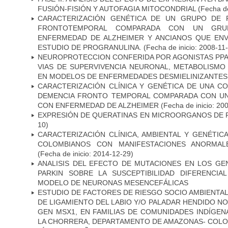
FUSIÓN-FISIÓN Y AUTOFAGIA MITOCONDRIAL
(Fecha de
CARACTERIZACIÓN GENÉTICA DE UN GRUPO DE 
FRONTOTEMPORAL COMPARADA CON UN GRU
ENFERMEDAD DE ALZHEIMER Y ANCIANOS QUE EN
ESTUDIO DE PROGRANULINA.
(Fecha de inicio: 2008-11
NEUROPROTECCION CONFERIDA POR AGONISTAS PPAR
VIAS DE SUPERVIVENCIA NEURONAL, METABOLISMO
EN MODELOS DE ENFERMEDADES DESMIELINIZANTES
CARACTERIZACIÓN CLÍNICA Y GENÉTICA DE UNA C
DEMENCIA FRONTO TEMPORAL COMPARADA CON UN
CON ENFERMEDAD DE ALZHEIMER
(Fecha de inicio: 20
EXPRESIÓN DE QUERATINAS EN MICROORGANOS DE P
10)
CARACTERIZACIÓN CLÍNICA, AMBIENTAL Y GENÉTICA
COLOMBIANOS CON MANIFESTACIONES ANORMAL
(Fecha de inicio: 2014-12-29)
ANALISIS DEL EFECTO DE MUTACIONES EN LOS GE
PARKIN SOBRE LA SUSCEPTIBILIDAD DIFERENCI
MODELO DE NEURONAS MESENCEFÁLICAS
ESTUDIO DE FACTORES DE RIESGO SOCIO AMBIENTAL
DE LIGAMIENTO DEL LABIO Y/O PALADAR HENDIDO N
GEN MSX1, EN FAMILIAS DE COMUNIDADES INDÍGE
LA CHORRERA, DEPARTAMENTO DE AMAZONAS- COLO