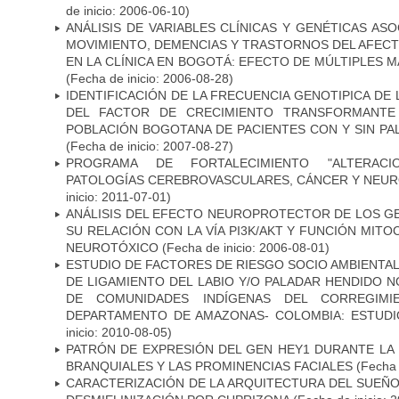
de inicio: 2006-06-10)
ANÁLISIS DE VARIABLES CLÍNICAS Y GENÉTICAS AS
MOVIMIENTO, DEMENCIAS Y TRASTORNOS DEL AFEC
EN LA CLÍNICA EN BOGOTÁ: EFECTO DE MÚLTIPLES 
(Fecha de inicio: 2006-08-28)
IDENTIFICACIÓN DE LA FRECUENCIA GENOTIPICA DE
DEL FACTOR DE CRECIMIENTO TRANSFORMANTE 
POBLACIÓN BOGOTANA DE PACIENTES CON Y SIN PAL
(Fecha de inicio: 2007-08-27)
PROGRAMA DE FORTALECIMIENTO "ALTERAC
PATOLOGÍAS CEREBROVASCULARES, CÁNCER Y NEU
inicio: 2011-07-01)
ANÁLISIS DEL EFECTO NEUROPROTECTOR DE LOS GEN
SU RELACIÓN CON LA VÍA PI3K/AKT Y FUNCIÓN MIT
NEUROTÓXICO
(Fecha de inicio: 2006-08-01)
ESTUDIO DE FACTORES DE RIESGO SOCIO AMBIENTAL
DE LIGAMIENTO DEL LABIO Y/O PALADAR HENDIDO N
DE COMUNIDADES INDÍGENAS DEL CORREGIMI
DEPARTAMENTO DE AMAZONAS- COLOMBIA: ESTUDI
inicio: 2010-08-05)
PATRÓN DE EXPRESIÓN DEL GEN HEY1 DURANTE LA
BRANQUIALES Y LAS PROMINENCIAS FACIALES
(Fecha 
CARACTERIZACIÓN DE LA ARQUITECTURA DEL SUEÑ