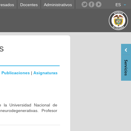
resados
Docentes
Administrativos
ES
s
|
Publicaciones
|
Asignaturas
e la Universidad Nacional de
eurodegenerativas. Profesor