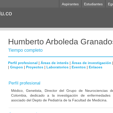
Aspirantes
Estudiantes
Eg
du.co
Humberto Arboleda Granado
Tiempo completo
Perfil profesional
|
Áreas de interés
|
Áreas de investigación
|
Grupos
|
Proyectos
|
Laboratorios
|
Eventos
|
Enlaces
Perfil profesional
Médico, Genetista, Director del Grupo de Neurociencias d
Colombia, dedicado a la investigación de enfermedades n
asociado del Depto de Pediatría de la Facultad de Medicina.