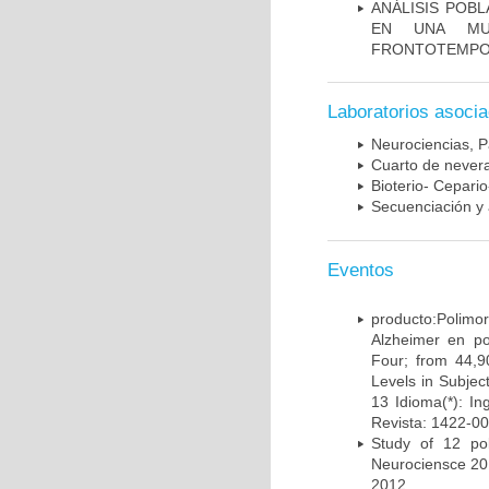
ANÁLISIS POB
EN UNA MUE
FRONTOTEMPO
Laboratorios asoci
Neurociencias, P
Cuarto de nevera
Bioterio- Cepario
Secuenciación y 
Eventos
producto:Poli
Alzheimer en po
Four; from 44,9
Levels in Subject
13 Idioma(*): In
Revista: 1422-00
Study of 12 pol
Neurociensce 20
2012.