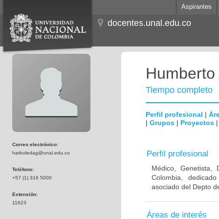
Aspirantes
docentes.unal.edu.co
Humberto 
Tiempo completo
Perfil profesional
|
Áre
|
Grupos
|
Proyectos
Correo electrónico:
Perfil profesional
harboledag@unal.edu.co
Médico, Genetista, 
Teléfono:
Colombia, dedicado
+57 (1) 316 5000
asociado del Depto de
Extensión:
11623
Áreas de interés