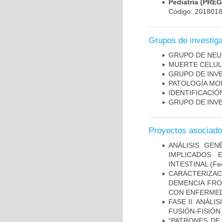
Pediatría (PRE
Código: 201801
Grupos de investig
GRUPO DE NEU
MUERTE CELU
GRUPO DE INV
PATOLOGÍA MO
IDENTIFICACI
GRUPO DE INV
Proyectos asociad
ANÁLISIS GE
IMPLICADOS 
INTESTINAL
(Fec
CARACTERIZAC
DEMENCIA FR
CON ENFERMED
FASE II: ANÁLI
FUSIÓN-FISIÓN
“PATRONES DE