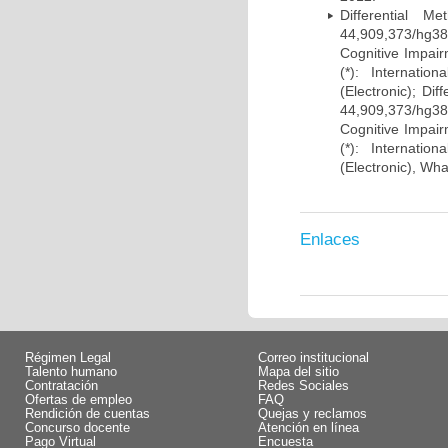
Differential 
44,909,373/hg38)
Cognitive Impairm
(*): Internati
(Electronic); Di
44,909,373/hg38)
Cognitive Impairm
(*): Internati
(Electronic), Wh
Enlaces
Régimen Legal
Correo institucional
Talento humano
Mapa del sitio
Contratación
Redes Sociales
Ofertas de empleo
FAQ
Rendición de cuentas
Quejas y reclamos
Concurso docente
Atención en línea
Pago Virtual
Encuesta