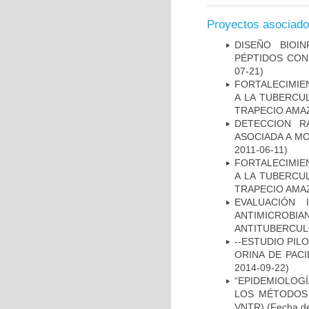
Proyectos asociad
DISEÑO BIOI
PÉPTIDOS CON
07-21)
FORTALECIMIEN
A LA TUBERCU
TRAPECIO AMAZ
DETECCION R
ASOCIADA A M
2011-06-11)
FORTALECIMIEN
A LA TUBERCU
TRAPECIO AMAZ
EVALUACIÓN 
ANTIMICROB
ANTITUBERCU
--ESTUDIO PIL
ORINA DE PACI
2014-09-22)
“EPIDEMIOLOG
LOS MÉTODOS R
VNTR)
(Fecha de