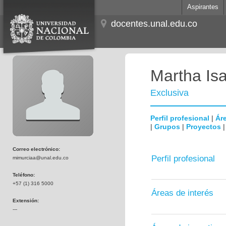
Aspirantes
docentes.unal.edu.co
Martha Is
Exclusiva
Perfil profesional
|
Áre
|
Grupos
|
Proyectos
Correo electrónico:
Perfil profesional
mimurciaa@unal.edu.co
Teléfono:
+57 (1) 316 5000
Áreas de interés
Extensión:
---