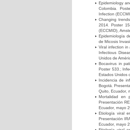
Epidemiology and 
Colombia. Post
Infection (ECCMI
Changing trends
2014. Poster 15
(ECCMID), Amster
Epidemiología d
de Micosis Invas
Viral infection i
Infectious Dise
Unidos de Améric
Bocavirus in pat
Poster 533.; Inf
Estados Unidos d
Incidencia de i
Bogotá. Presenta
Quito, Ecuador,
Mortalidad en 
Presentación RE
Ecuador, mayo 2
Etiología viral
Presentación IRA
Ecuador, mayo 2
Etiología viral