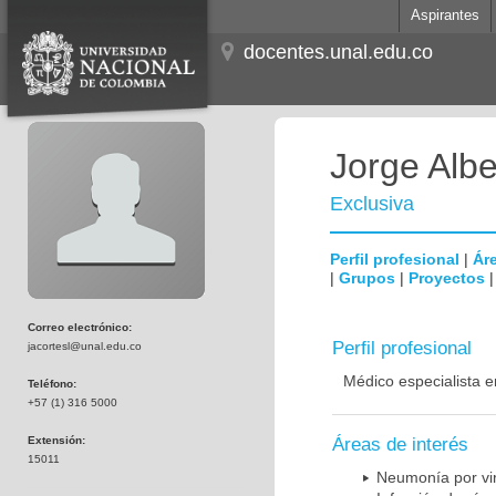
Aspirantes
docentes.unal.edu.co
Jorge Albe
Exclusiva
Perfil profesional
|
Áre
|
Grupos
|
Proyectos
Correo electrónico:
Perfil profesional
jacortesl@unal.edu.co
Médico especialista e
Teléfono:
+57 (1) 316 5000
Extensión:
Áreas de interés
15011
Neumonía por vi