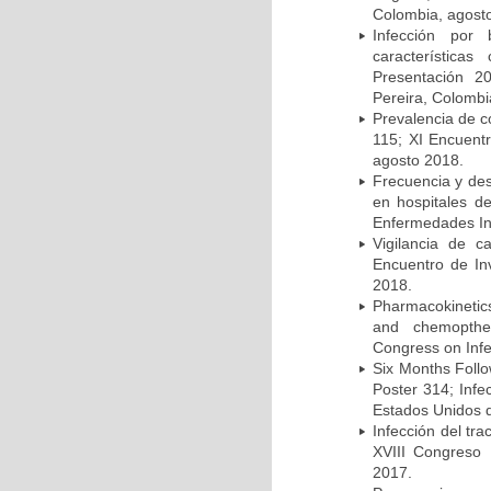
Colombia, agost
Infección por 
característica
Presentación 2
Pereira, Colombi
Prevalencia de c
115; XI Encuent
agosto 2018.
Frecuencia y des
en hospitales d
Enfermedades Inf
Vigilancia de 
Encuentro de In
2018.
Pharmacokinetics
and chemopther
Congress on Infe
Six Months Follow
Poster 314; Infe
Estados Unidos d
Infección del tra
XVIII Congreso
2017.