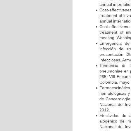
annual internati
Cost-effectivene
treatment of inv
annual internati
Cost-effectiven
treatment of in
meeting, Washing
Emergencia de 
infección del t
presentación 2
Infecciosas, Arm
Tendencia de l
pneumoniae en p
285; VIII Encuen
Colombia, mayo 
Farmacocinétic
hematológicas y n
de Cancerología,
Nacional de Inv
2012.
Efectividad de l
alogénico de me
Nacional de Inv