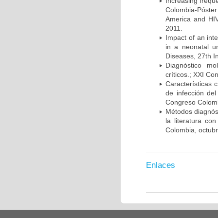
Increasing frequ
Colombia-Póster
America and HIV
2011.
Impact of an int
in a neonatal u
Diseases, 27th I
Diagnóstico mo
críticos.; XXI C
Características 
de infección del
Congreso Colombi
Métodos diagnóst
la literatura co
Colombia, octub
Enlaces