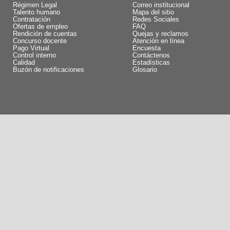
Régimen Legal
Correo institucional
Talento humano
Mapa del sitio
Contratación
Redes Sociales
Ofertas de empleo
FAQ
Rendición de cuentas
Quejas y reclamos
Concurso docente
Atención en línea
Pago Virtual
Encuesta
Control interno
Contáctenos
Calidad
Estadísticas
Buzón de notificaciones
Glosario