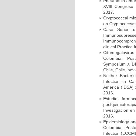
Pneumonia among 
XVIII Congreso
2017.
Cryptococcal mix
on Cryptococcus 
Case Series o
Immunosupress
Immunocompromi
clinical Practice
Citomegalovirus
Colombia. Pos
Symposium ¿ 14th
Chile, Chile, no
Neither Bacteri
Infection in Ca
America (IDSA) 
2016.
Estudio farmac
postquimiotera
Investigación en
2016.
Epidemiology and 
Colombia. Post
Infection (ECCMI