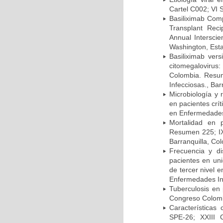
Cartel C002; VI 
Basiliximab Comp
Transplant Reci
Annual Intersci
Washington, Est
Basiliximab vers
citomegalovirus:
Colombia. Resum
Infecciosas., Ba
Microbiología y 
en pacientes crí
en Enfermedades 
Mortalidad en 
Resumen 225; IX
Barranquilla, Co
Frecuencia y d
pacientes en uni
de tercer nivel 
Enfermedades Inf
Tuberculosis en
Congreso Colomb
Características
SPE-26; XXIII 