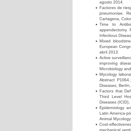
agosto 2014.
Factores de ries
pneumoniae. Re
Cartagena, Colo
Time to Antibio
appendectomy. P
Infectious Disea
Mixed bloodstr
European Congres
abril 2013.
Active surveillan
improving dise
Microbiology and 
Mycology laborat
Abstract P1064.
Diseases, Berlín,
Factors that Def
Third Level Hos
Diseases (ICID), 
Epidemiology and
Latin America-pó
Animal Mycology,
Cost-effectivene
mechanical vent