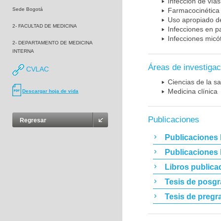
Infección de vías
Sede Bogotá
Farmacocinética 
Uso apropiado d
2- FACULTAD DE MEDICINA
Infecciones en p
Infecciones micó
2- DEPARTAMENTO DE MEDICINA
INTERNA
Áreas de investigac
CVLAC
Ciencias de la sa
Medicina clínica
Descargar hoja de vida
Publicaciones
Regresar
Publicaciones 
Publicaciones
Libros publica
Tesis de posg
Tesis de pregr