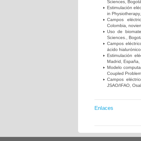
Sciences, Bogotá
Estimulación elé
in Physiotherapy
Campos eléctri
Colombia, novie
Uso de biomater
Sciences., Bogot
Campos eléctric
ácido hialurónic
Estimulación el
Madrid, España,
Modelo computac
Coupled Problems
Campos eléctric
JSAO/IFAO, Osak
Enlaces