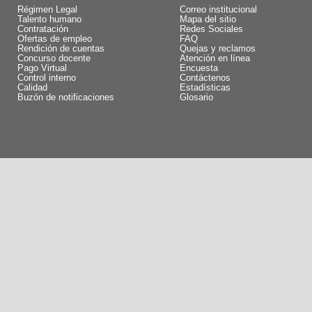
Régimen Legal
Correo institucional
Talento humano
Mapa del sitio
Contratación
Redes Sociales
Ofertas de empleo
FAQ
Rendición de cuentas
Quejas y reclamos
Concurso docente
Atención en línea
Pago Virtual
Encuesta
Control interno
Contáctenos
Calidad
Estadísticas
Buzón de notificaciones
Glosario