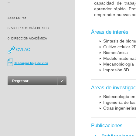
---
capacidad de traba
aprender rápido. Pro
emprender nuevas acc
Sede La Paz
0- VICERRECTORÍA DE SEDE
Áreas de interés
0- DIRECCIÓN ACADÉMICA
Síntesis de biom
Cultivo celular 2
CVLAC
Biomecánica.
Modelo matemáti
Descargar hoja de vida
Mecanobiología
Impresión 3D
Regresar
Áreas de investigac
Biotecnología en
Ingeniería de los
Otras ingeniería
Publicaciones