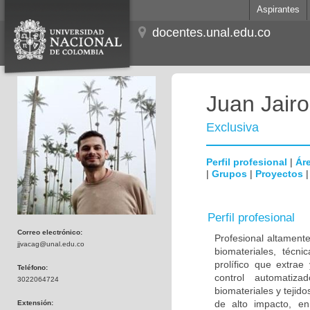
Aspirantes
docentes.unal.edu.co
Juan Jair
Exclusiva
Perfil profesional
|
Áre
|
Grupos
|
Proyectos
Perfil profesional
Correo electrónico:
Profesional altamente
jjvacag@unal.edu.co
biomateriales, técni
prolífico que extra
Teléfono:
control automatiza
3022064724
biomateriales y tejid
de alto impacto, en
Extensión: