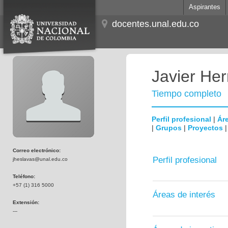
Aspirantes
docentes.unal.edu.co
Javier He
Tiempo completo
Perfil profesional
|
Áre
|
Grupos
|
Proyectos
Correo electrónico:
Perfil profesional
jheslavas@unal.edu.co
Teléfono:
+57 (1) 316 5000
Áreas de interés
Extensión:
---