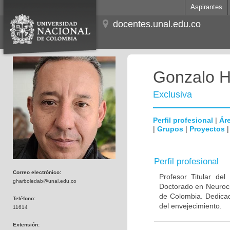
Aspirantes
docentes.unal.edu.co
Gonzalo H
Exclusiva
Perfil profesional
|
Áre
|
Grupos
|
Proyectos
Perfil profesional
Correo electrónico:
Profesor Titular de
gharboledab@unal.edu.co
Doctorado en Neuroci
de Colombia. Dedicad
Teléfono:
del envejecimiento.
11614
Extensión: