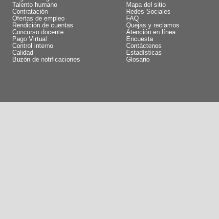
Talento humano
Mapa del sitio
Contratación
Redes Sociales
Ofertas de empleo
FAQ
Rendición de cuentas
Quejas y reclamos
Concurso docente
Atención en línea
Pago Virtual
Encuesta
Control interno
Contáctenos
Calidad
Estadísticas
Buzón de notificaciones
Glosario