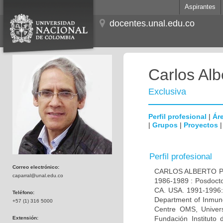
Aspirantes
docentes.unal.edu.co
Carlos Alb
Exclusiva
Perfil profesional
|
Áre
|
Grupos
|
Proyectos
Perfil profesional
Correo electrónico:
CARLOS ALBERTO PAR
caparral@unal.edu.co
1986-1989 : Posdocto
CA. USA. 1991-1996: 
Teléfono:
Department of Inmuno
+57 (1) 316 5000
Centre OMS, Univers
Fundación Instituto
Extensión: