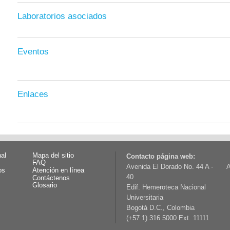
Laboratorios asociados
Eventos
Enlaces
nal
Mapa del sitio
Contacto página web:
FAQ
Avenida El Dorado No. 44 A -
A
os
Atención en línea
40
Contáctenos
Glosario
Edif. Hemeroteca Nacional
Universitaria
Bogotá D.C., Colombia
(+57 1) 316 5000 Ext. 11111