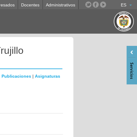
resados
Docentes
Administrativos
ES
ujillo
|
Publicaciones
|
Asignaturas