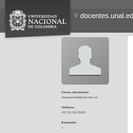
docentes.unal.e
Correo electrónico:
chsaavedrat@unal.edu.co
Teléfono:
+57 (1) 316 5000
Extensión:
---