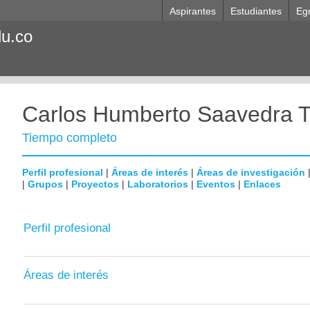
Aspirantes
Estudiantes
Eg
du.co
Carlos Humberto Saavedra Tr
Tiempo completo
Perfil profesional
|
Áreas de interés
|
Áreas de investigación
|
Grupos
|
Proyectos
|
Laboratorios
|
Eventos
|
Enlaces
Perfil profesional
Áreas de interés