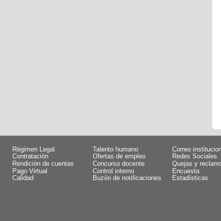
Régimen Legal
Talento humano
Correo institucio
Contratación
Ofertas de empleo
Redes Sociales
Rendición de cuentas
Concurso docente
Quejas y reclam
Pago Virtual
Control interno
Encuesta
Calidad
Buzón de notificaciones
Estadísticas