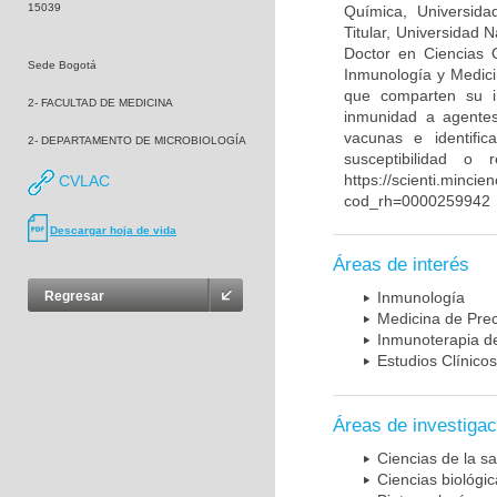
15039
Química, Universida
Titular, Universidad
Doctor en Ciencias 
Sede Bogotá
Inmunología y Medici
que comparten su in
2- FACULTAD DE MEDICINA
inmunidad a agentes 
vacunas e identifi
2- DEPARTAMENTO DE MICROBIOLOGÍA
susceptibilidad o
https://scienti.mincie
CVLAC
cod_rh=0000259942
Descargar hoja de vida
Áreas de interés
Regresar
Inmunología
Medicina de Prec
Inmunoterapia d
Estudios Clínicos
Áreas de investigac
Ciencias de la sa
Ciencias biológi