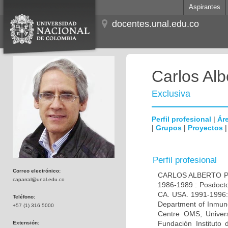
Aspirantes
docentes.unal.edu.co
Carlos Alb
Exclusiva
Perfil profesional
|
Áre
|
Grupos
|
Proyectos
Perfil profesional
Correo electrónico:
CARLOS ALBERTO PAR
caparral@unal.edu.co
1986-1989 : Posdocto
CA. USA. 1991-1996: 
Teléfono:
Department of Inmuno
+57 (1) 316 5000
Centre OMS, Univers
Fundación Instituto
Extensión: