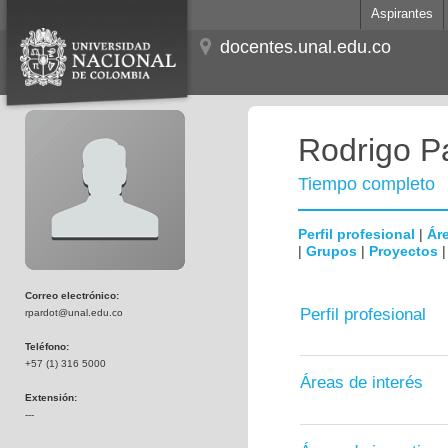
Aspirantes
docentes.unal.edu.co
Rodrigo P
Tiempo completo
Perfil profesional
|
Áre
|
Grupos
|
Proyectos
Correo electrónico:
Perfil profesional
rpardot@unal.edu.co
Teléfono:
+57 (1) 316 5000
Áreas de interés
Extensión:
---