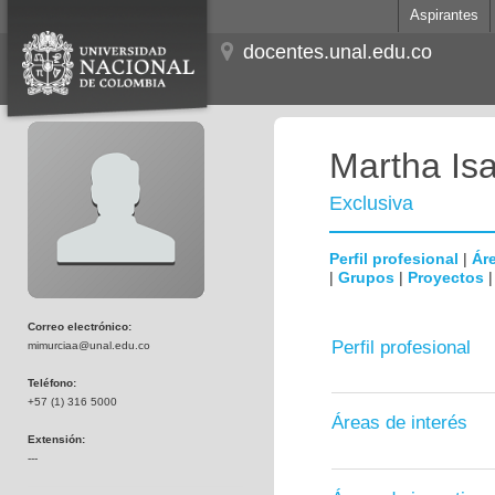
Aspirantes
docentes.unal.edu.co
Martha Is
Exclusiva
Perfil profesional
|
Áre
|
Grupos
|
Proyectos
Correo electrónico:
Perfil profesional
mimurciaa@unal.edu.co
Teléfono:
+57 (1) 316 5000
Áreas de interés
Extensión:
---