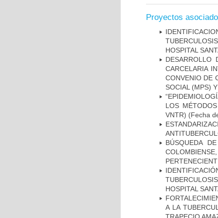
Proyectos asociad
IDENTIFICAC
TUBERCULOSI
HOSPITAL SANT
DESARROLLO D
CARCELARIA I
CONVENIO DE 
SOCIAL (MPS) 
“EPIDEMIOLOG
LOS MÉTODOS R
VNTR)
(Fecha de
ESTANDARIZ
ANTITUBERCUL
BÚSQUEDA DE
COLOMBIENS
PERTENECIENT
IDENTIFICAC
TUBERCULOSI
HOSPITAL SAN
FORTALECIMIEN
A LA TUBERCU
TRAPECIO AMAZ