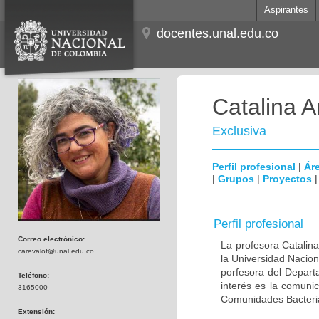
Aspirantes
docentes.unal.edu.co
Catalina A
Exclusiva
Perfil profesional
|
Áre
|
Grupos
|
Proyectos
Perfil profesional
Correo electrónico:
La profesora Catalin
carevalof@unal.edu.co
la Universidad Nacio
porfesora del Depart
Teléfono:
interés es la comuni
3165000
Comunidades Bacteria
Extensión: