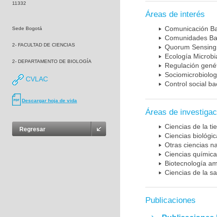
11332
Áreas de interés
Comunicación Ba
Sede Bogotá
Comunidades Ba
2- FACULTAD DE CIENCIAS
Quorum Sensing
Ecología Microb
2- DEPARTAMENTO DE BIOLOGÍA
Regulación genét
Sociomicrobiolog
CVLAC
Control social ba
Descargar hoja de vida
Áreas de investigac
Ciencias de la t
Regresar
Ciencias biológi
Otras ciencias n
Ciencias químic
Biotecnología am
Ciencias de la sa
Publicaciones