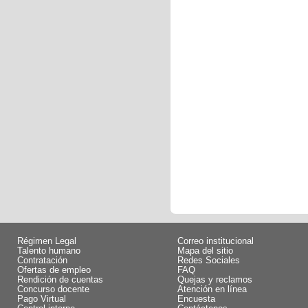
Régimen Legal
Correo institucional
Talento humano
Mapa del sitio
Contratación
Redes Sociales
Ofertas de empleo
FAQ
Rendición de cuentas
Quejas y reclamos
Concurso docente
Atención en línea
Pago Virtual
Encuesta