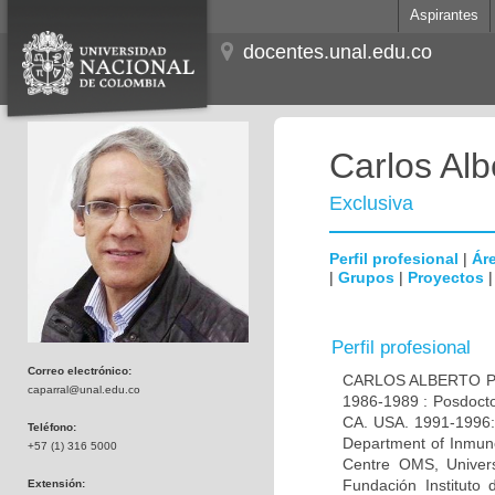
Aspirantes
docentes.unal.edu.co
Carlos Alb
Exclusiva
Perfil profesional
|
Áre
|
Grupos
|
Proyectos
Perfil profesional
Correo electrónico:
CARLOS ALBERTO PAR
caparral@unal.edu.co
1986-1989 : Posdocto
CA. USA. 1991-1996: 
Teléfono:
Department of Inmuno
+57 (1) 316 5000
Centre OMS, Univers
Fundación Instituto
Extensión: