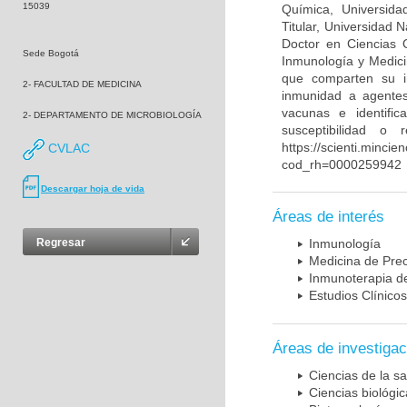
15039
Química, Universida
Titular, Universidad
Doctor en Ciencias 
Sede Bogotá
Inmunología y Medici
que comparten su in
2- FACULTAD DE MEDICINA
inmunidad a agentes 
vacunas e identifi
2- DEPARTAMENTO DE MICROBIOLOGÍA
susceptibilidad o
https://scienti.mincie
CVLAC
cod_rh=0000259942
Descargar hoja de vida
Áreas de interés
Regresar
Inmunología
Medicina de Prec
Inmunoterapia d
Estudios Clínicos
Áreas de investigac
Ciencias de la sa
Ciencias biológi