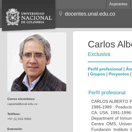
Aspirantes
docentes.unal.edu.co
Carlos Alb
Exclusiva
Perfil profesional
|
Áre
|
Grupos
|
Proyectos
Perfil profesional
Correo electrónico:
CARLOS ALBERTO PAR
caparral@unal.edu.co
1986-1989 : Posdocto
CA. USA. 1991-1996: 
Teléfono:
Department of Inmuno
+57 (1) 316 5000
Centre OMS, Univers
Fundación Instituto
Extensión: