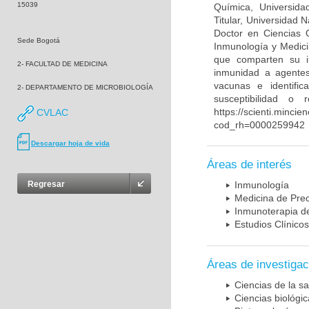
15039
Química, Universida
Titular, Universidad
Doctor en Ciencias 
Sede Bogotá
Inmunología y Medici
que comparten su in
2- FACULTAD DE MEDICINA
inmunidad a agentes 
vacunas e identifi
2- DEPARTAMENTO DE MICROBIOLOGÍA
susceptibilidad o
https://scienti.mincie
CVLAC
cod_rh=0000259942
Descargar hoja de vida
Áreas de interés
Regresar
Inmunología
Medicina de Prec
Inmunoterapia d
Estudios Clínicos
Áreas de investigac
Ciencias de la sa
Ciencias biológi