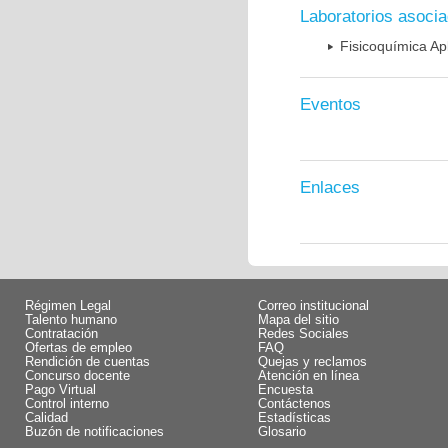
Laboratorios asoci
Fisicoquímica Ap
Eventos
Enlaces
Régimen Legal
Correo institucional
Talento humano
Mapa del sitio
Contratación
Redes Sociales
Ofertas de empleo
FAQ
Rendición de cuentas
Quejas y reclamos
Concurso docente
Atención en línea
Pago Virtual
Encuesta
Control interno
Contáctenos
Calidad
Estadísticas
Buzón de notificaciones
Glosario