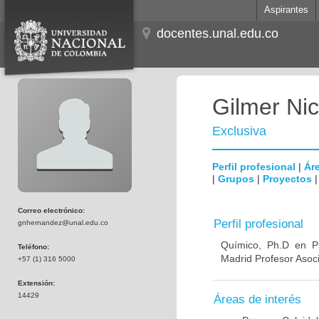
Aspirantes
docentes.unal.edu.co
Gilmer Ni
Exclusiva
Perfil profesional
|
Áre
|
Grupos
|
Proyectos
Correo electrónico:
Perfil profesional
gnhernandez@unal.edu.co
Químico, Ph.D en Pr
Teléfono:
Madrid Profesor Asoc
+57 (1) 316 5000
Extensión:
14429
Áreas de interés