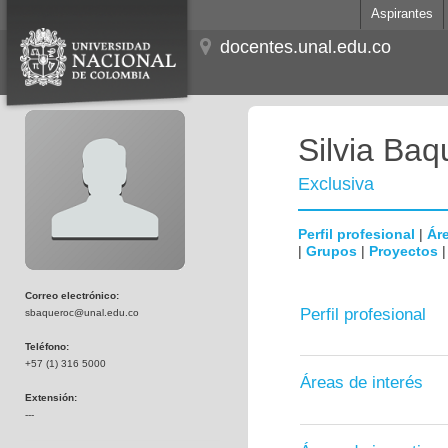
Aspirantes
docentes.unal.edu.co
Silvia Baq
Exclusiva
Perfil profesional
|
Áre
|
Grupos
|
Proyectos
Correo electrónico:
Perfil profesional
sbaqueroc@unal.edu.co
Teléfono:
+57 (1) 316 5000
Áreas de interés
Extensión:
---