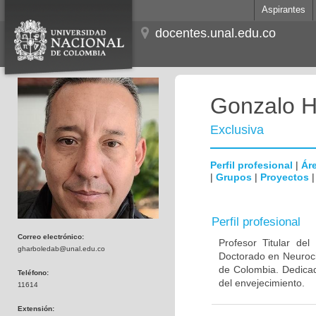
Aspirantes
docentes.unal.edu.co
Gonzalo H
Exclusiva
Perfil profesional
|
Áre
|
Grupos
|
Proyectos
Perfil profesional
Correo electrónico:
Profesor Titular de
gharboledab@unal.edu.co
Doctorado en Neuroci
de Colombia. Dedicad
Teléfono:
del envejecimiento.
11614
Extensión: