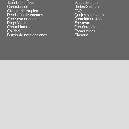
Talento humano
Mapa del sitio
Contratación
Redes Sociales
Ofertas de empleo
FAQ
Rendición de cuentas
Quejas y reclamos
Concurso docente
Atención en línea
Pago Virtual
Encuesta
Control interno
Contáctenos
Calidad
Estadísticas
Buzón de notificaciones
Glosario