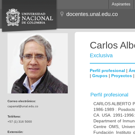
Aspirantes
docentes.unal.edu.co
Carlos Alb
Exclusiva
Perfil profesional
|
Áre
|
Grupos
|
Proyectos
Perfil profesional
Correo electrónico:
CARLOS ALBERTO PAR
caparral@unal.edu.co
1986-1989 : Posdocto
CA. USA. 1991-1996: 
Teléfono:
Department of Inmuno
+57 (1) 316 5000
Centre OMS, Univers
Fundación Instituto
Extensión: