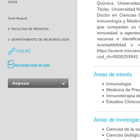
15039
Química, Universida
Titular, Universidad
Doctor en Ciencias 
Sede Bogotá
Inmunología y Medici
que comparten su in
2- FACULTAD DE MEDICINA
inmunidad a agentes 
vacunas e identifi
2- DEPARTAMENTO DE MICROBIOLOGÍA
susceptibilidad o
https://scienti.mincie
CVLAC
cod_rh=0000259942
Descargar hoja de vida
Áreas de interés
Regresar
Inmunología
Medicina de Prec
Inmunoterapia d
Estudios Clínicos
Áreas de investigac
Ciencias de la sa
Ciencias biológi