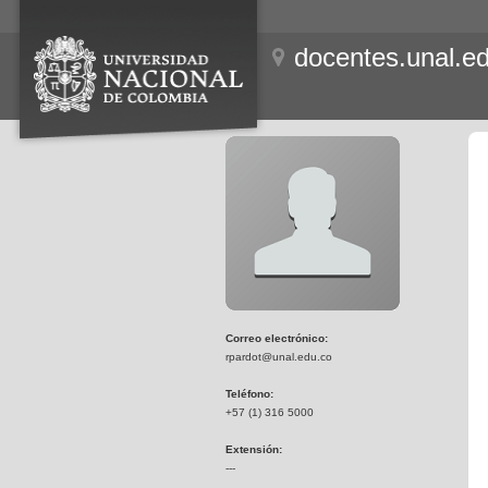
docentes.unal.e
Correo electrónico:
rpardot@unal.edu.co
Teléfono:
+57 (1) 316 5000
Extensión:
---