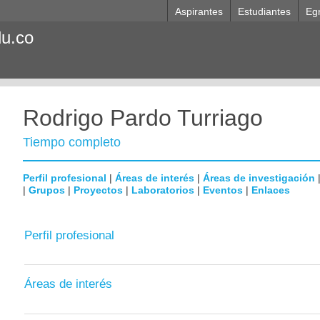
Aspirantes
Estudiantes
Eg
du.co
Rodrigo Pardo Turriago
Tiempo completo
Perfil profesional
|
Áreas de interés
|
Áreas de investigación
|
Grupos
|
Proyectos
|
Laboratorios
|
Eventos
|
Enlaces
Perfil profesional
Áreas de interés