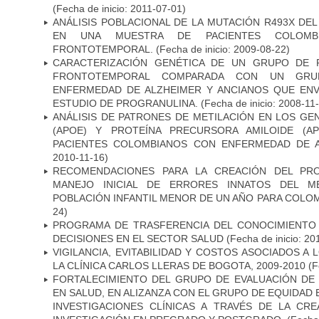
(Fecha de inicio: 2011-07-01)
ANÁLISIS POBLACIONAL DE LA MUTACIÓN R493X DE
EN UNA MUESTRA DE PACIENTES COLOMB
FRONTOTEMPORAL.
(Fecha de inicio: 2009-08-22)
CARACTERIZACIÓN GENÉTICA DE UN GRUPO DE 
FRONTOTEMPORAL COMPARADA CON UN GRU
ENFERMEDAD DE ALZHEIMER Y ANCIANOS QUE EN
ESTUDIO DE PROGRANULINA.
(Fecha de inicio: 2008-11
ANÁLISIS DE PATRONES DE METILACIÓN EN LOS GE
(APOE) Y PROTEÍNA PRECURSORA AMILOIDE (A
PACIENTES COLOMBIANOS CON ENFERMEDAD DE 
2010-11-16)
RECOMENDACIONES PARA LA CREACIÓN DEL PR
MANEJO INICIAL DE ERRORES INNATOS DEL ME
POBLACIÓN INFANTIL MENOR DE UN AÑO PARA COLOM
24)
PROGRAMA DE TRASFERENCIA DEL CONOCIMIENTO
DECISIONES EN EL SECTOR SALUD
(Fecha de inicio: 20
VIGILANCIA, EVITABILIDAD Y COSTOS ASOCIADOS A
LA CLÍNICA CARLOS LLERAS DE BOGOTA, 2009-2010
(F
FORTALECIMIENTO DEL GRUPO DE EVALUACIÓN DE 
EN SALUD, EN ALIZANZA CON EL GRUPO DE EQUIDAD 
INVESTIGACIONES CLÍNICAS A TRAVÉS DE LA CR