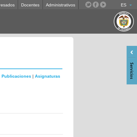
resados
Docentes
Administrativos
ES
|
Publicaciones
|
Asignaturas