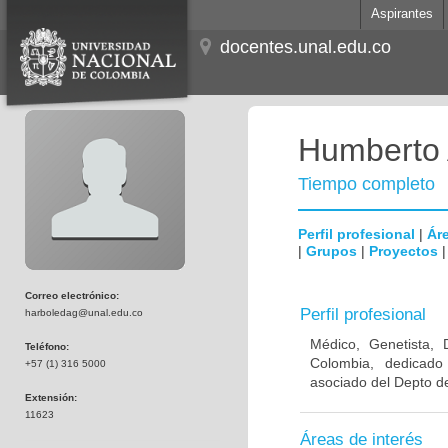
Aspirantes
docentes.unal.edu.co
Humberto 
Tiempo completo
Perfil profesional
|
Áre
|
Grupos
|
Proyectos
Correo electrónico:
Perfil profesional
harboledag@unal.edu.co
Médico, Genetista, 
Teléfono:
Colombia, dedicado
+57 (1) 316 5000
asociado del Depto de
Extensión:
11623
Áreas de interés