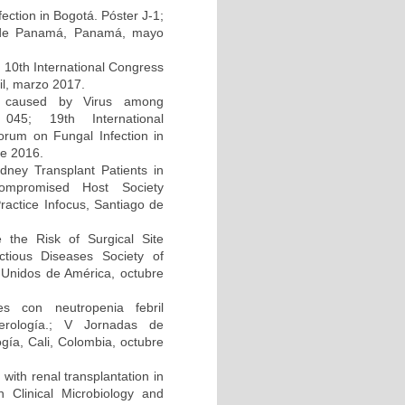
ction in Bogotá. Póster J-1;
d de Panamá, Panamá, mayo
; 10th International Congress
il, marzo 2017.
on caused by Virus among
045; 19th International
um on Fungal Infection in
re 2016.
dney Transplant Patients in
compromised Host Society
ractice Infocus, Santiago de
e the Risk of Surgical Site
ectious Diseases Society of
Unidos de América, octubre
s con neutropenia febril
cerología.; V Jornadas de
gía, Cali, Colombia, octubre
 with renal transplantation in
Clinical Microbiology and