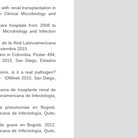
 with renal transplantation in
Clinical Microbiology and
care hospitals from 2008 to
 Microbiology and Infection
s de la Red Latinoamericana
noviembre 2015.
ction in Colombia. Poster 494;
k 2015, San Diego, Estados
tions, is it a real pathogen?
A) : IDWeek 2015, San Diego,
rama de trasplante renal de
anamericana de Infectología,
lla pneumoniae en Bogotá.
ana de Infectología, Quito,
guda grave en Bogotá, 2012.
cana de Infectología, Quito,