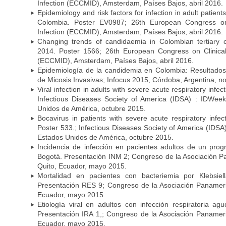
Infection (ECCMID), Amsterdam, Países Bajos, abril 2016.
Epidemiology and risk factors for infection in adult patients
Colombia. Poster EV0987; 26th European Congress on 
Infection (ECCMID), Amsterdam, Países Bajos, abril 2016.
Changing trends of candidaemia in Colombian tertiary 
2014. Poster 1566; 26th European Congress on Clinical
(ECCMID), Amsterdam, Países Bajos, abril 2016.
Epidemiología de la candidemia en Colombia: Resultado
de Micosis Invasivas; Infocus 2015, Córdoba, Argentina, 
Viral infection in adults with severe acute respiratory infe
Infectious Diseases Society of America (IDSA) : IDWee
Unidos de América, octubre 2015.
Bocavirus in patients with severe acute respiratory infec
Poster 533.; Infectious Diseases Society of America (IDS
Estados Unidos de América, octubre 2015.
Incidencia de infección en pacientes adultos de un prog
Bogotá. Presentación INM 2; Congreso de la Asociación P
Quito, Ecuador, mayo 2015.
Mortalidad en pacientes con bacteriemia por Klebsie
Presentación RES 9; Congreso de la Asociación Panameric
Ecuador, mayo 2015.
Etiología viral en adultos con infección respiratoria a
Presentación IRA 1,; Congreso de la Asociación Panameri
Ecuador, mayo 2015.