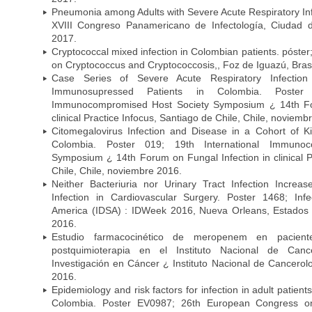
Pneumonia among Adults with Severe Acute Respiratory Infe
XVIII Congreso Panamericano de Infectología, Ciuda
2017.
Cryptococcal mixed infection in Colombian patients. póster
on Cryptococcus and Cryptococcosis,, Foz de Iguazú, Bras
Case Series of Severe Acute Respiratory Infecti
Immunosupressed Patients in Colombia. Poster 
Immunocompromised Host Society Symposium ¿ 14th For
clinical Practice Infocus, Santiago de Chile, Chile, noviemb
Citomegalovirus Infection and Disease in a Cohort of Ki
Colombia. Poster 019; 19th International Immuno
Symposium ¿ 14th Forum on Fungal Infection in clinical P
Chile, Chile, noviembre 2016.
Neither Bacteriuria nor Urinary Tract Infection Increas
Infection in Cardiovascular Surgery. Poster 1468; Inf
America (IDSA) : IDWeek 2016, Nueva Orleans, Estados 
2016.
Estudio farmacocinético de meropenem en paciente
postquimioterapia en el Instituto Nacional de Can
Investigación en Cáncer ¿ Instituto Nacional de Cancerolo
2016.
Epidemiology and risk factors for infection in adult patients
Colombia. Poster EV0987; 26th European Congress on 