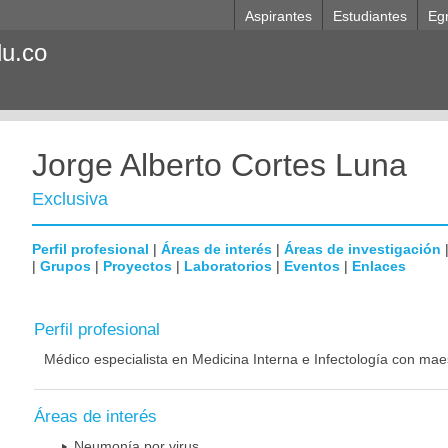
Aspirantes
Estudiantes
Eg
du.co
Jorge Alberto Cortes Luna
Exclusiva
Perfil profesional
|
Áreas de interés
|
Áreas de investigación
|
Grupos
|
Proyectos
|
Laboratorios
|
Eventos
|
Enlaces
Perfil profesional
Médico especialista en Medicina Interna e Infectología con mae
Áreas de interés
Neumonía por virus