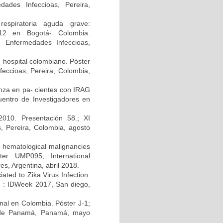
ades Infeccioas, Pereira,
respiratoria aguda grave:
2012 en Bogotá- Colombia.
n Enfermedades Infeccioas,
n hospital colombiano. Póster
eccioas, Pereira, Colombia,
uenza en pa- cientes con IRAG
uentro de Investigadores en
010. Presentación 58.; XI
, Pereira, Colombia, agosto
h hematological malignancies
ter UMP095; International
s, Argentina, abril 2018.
ated to Zika Virus Infection.
A) : IDWeek 2017, San diego,
enal en Colombia. Póster J-1;
d de Panamá, Panamá, mayo