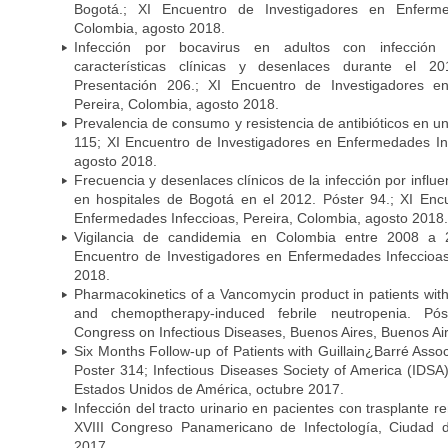
Bogotá.; XI Encuentro de Investigadores en Enfermed
Colombia, agosto 2018.
Infección por bocavirus en adultos con infección 
características clínicas y desenlaces durante el 
Presentación 206.; XI Encuentro de Investigadores e
Pereira, Colombia, agosto 2018.
Prevalencia de consumo y resistencia de antibióticos en u
115; XI Encuentro de Investigadores en Enfermedades Inf
agosto 2018.
Frecuencia y desenlaces clínicos de la infección por infl
en hospitales de Bogotá en el 2012. Póster 94.; XI Enc
Enfermedades Infeccioas, Pereira, Colombia, agosto 2018.
Vigilancia de candidemia en Colombia entre 2008 a 2
Encuentro de Investigadores en Enfermedades Infeccioas
2018.
Pharmacokinetics of a Vancomycin product in patients wit
and chemoptherapy-induced febrile neutropenia. Pós
Congress on Infectious Diseases, Buenos Aires, Buenos Aire
Six Months Follow-up of Patients with Guillain¿Barré Associ
Poster 314; Infectious Diseases Society of America (IDS
Estados Unidos de América, octubre 2017.
Infección del tracto urinario en pacientes con trasplante r
XVIII Congreso Panamericano de Infectología, Ciuda
2017.