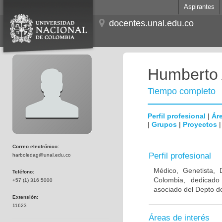
Aspirantes
docentes.unal.edu.co
Humberto 
Tiempo completo
Perfil profesional
|
Áre
|
Grupos
|
Proyectos
Correo electrónico:
Perfil profesional
harboledag@unal.edu.co
Médico, Genetista, 
Teléfono:
Colombia, dedicado
+57 (1) 316 5000
asociado del Depto de
Extensión:
11623
Áreas de interés