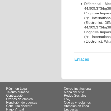
Differential 
44,909,373/hg38)
Cognitive Impairm
(*): Internati
(Electronic); Di
44,909,373/hg38)
Cognitive Impairm
(*): Internati
(Electronic), Wh
Enlaces
Régimen Legal
Correo institucional
Talento humano
Mapa del sitio
Contratación
Redes Sociales
Ofertas de empleo
FAQ
Rendición de cuentas
Quejas y reclamos
Concurso docente
Atención en línea
Pago Virtual
Encuesta