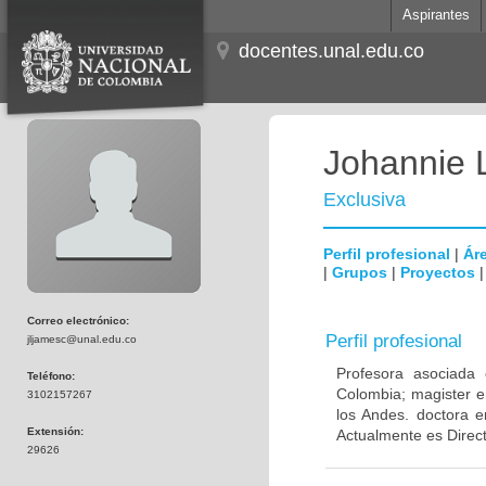
Aspirantes
docentes.unal.edu.co
Johannie 
Exclusiva
Perfil profesional
|
Áre
|
Grupos
|
Proyectos
Correo electrónico:
Perfil profesional
jljamesc@unal.edu.co
Profesora asociada 
Teléfono:
Colombia; magister e
3102157267
los Andes. doctora e
Extensión:
Actualmente es Direc
29626