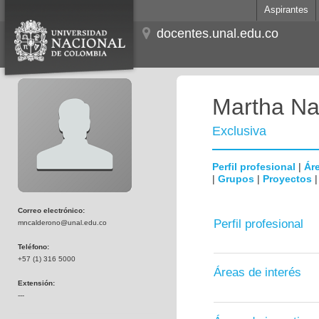
Aspirantes
docentes.unal.edu.co
Martha Na
Exclusiva
Perfil profesional
|
Áre
|
Grupos
|
Proyectos
Correo electrónico:
Perfil profesional
mncalderono@unal.edu.co
Teléfono:
+57 (1) 316 5000
Áreas de interés
Extensión:
---