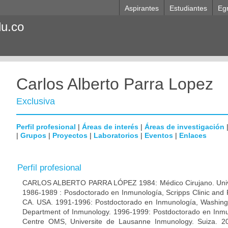
Aspirantes
Estudiantes
Eg
du.co
Carlos Alberto Parra Lopez
Exclusiva
Perfil profesional
|
Áreas de interés
|
Áreas de investigación
|
Grupos
|
Proyectos
|
Laboratorios
|
Eventos
|
Enlaces
Perfil profesional
CARLOS ALBERTO PARRA LÓPEZ 1984: Médico Cirujano. Unive
1986-1989 : Posdoctorado en Inmunología, Scripps Clinic and 
CA. USA. 1991-1996: Postdoctorado en Inmunología, Washingto
Department of Inmunology. 1996-1999: Postdoctorado en Inmun
Centre OMS, Universite de Lausanne Inmunology. Suiza. 200