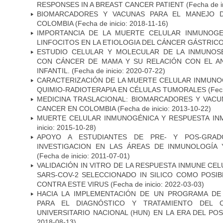
RESPONSES IN A BREAST CANCER PATIENT
(Fecha de i
BIOMARCADORES Y VACUNAS PARA EL MANEJO 
COLOMBIA
(Fecha de inicio: 2018-11-16)
IMPORTANCIA DE LA MUERTE CELULAR INMUNOGE
LINFOCITOS EN LA ETIOLOGIA DEL CÁNCER GÁSTRIC
ESTUDIO CELULAR Y MOLECULAR DE LA INMUNOS
CON CÁNCER DE MAMA Y SU RELACIÓN CON EL A
INFANTIL.
(Fecha de inicio: 2020-07-22)
CARACTERIZACIÓN DE LA MUERTE CELULAR INMUNOG
QUIMIO-RADIOTERAPIA EN CÉLULAS TUMORALES
(Fech
MEDICINA TRASLACIONAL: BIOMARCADORES Y VACU
CANCER EN COLOMBIA
(Fecha de inicio: 2013-10-22)
MUERTE CELULAR INMUNOGÉNICA Y RESPUESTA IN
inicio: 2015-10-28)
APOYO A ESTUDIANTES DE PRE- Y POS-GRAD
INVESTIGACION EN LAS ÁREAS DE INMUNOLOGÍA 
(Fecha de inicio: 2011-07-01)
VALIDACIÓN IN VITRO DE LA RESPUESTA INMUNE CEL
SARS-COV-2 SELECCIONADO IN SILICO COMO POSI
CONTRA ESTE VIRUS
(Fecha de inicio: 2022-03-03)
HACIA LA IMPLEMENTACIÓN DE UN PROGRAMA DE
PARA EL DIAGNÓSTICO Y TRATAMIENTO DEL 
UNIVERSITARIO NACIONAL (HUN) EN LA ERA DEL PO
2018-08-13)