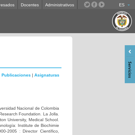
resados
Docentes
Administrativos
ES
|
Publicaciones
|
Asignaturas
rsidad Nacional de Colombia
Research Foundation. La Jolla.
n University, Medical School.
ología: Institute de Biochimie
0-2005 : Director Científico,