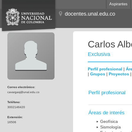
Aspirantes
docentes.unal.edu.co
Carlos Al
Exclusiva
Perfil profesional
|
Áre
|
Grupos
|
Proyectos
Correo electrónico:
Perfil profesional
cavargasj@unal.edu.co
Teléfono:
3002146420
Áreas de interés
Extensión:
Geofísica
16506
Sismología