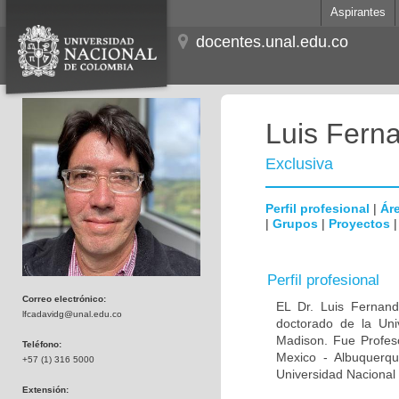
Aspirantes
docentes.unal.edu.co
Luis Fern
Exclusiva
Perfil profesional
|
Áre
|
Grupos
|
Proyectos
Perfil profesional
Correo electrónico:
EL Dr. Luis Fernan
lfcadavidg@unal.edu.co
doctorado de la Uni
Madison. Fue Profeso
Teléfono:
Mexico - Albuquerque
+57 (1) 316 5000
Universidad Nacional 
Extensión: