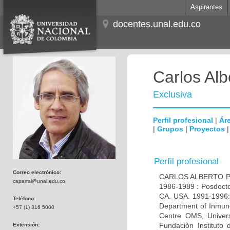
Aspirantes
docentes.unal.edu.co
Carlos Alb
Exclusiva
Perfil profesional
|
Áre
|
Grupos
|
Proyectos
Perfil profesional
Correo electrónico:
CARLOS ALBERTO PAR
caparral@unal.edu.co
1986-1989 : Posdocto
CA. USA. 1991-1996: 
Teléfono:
Department of Inmuno
+57 (1) 316 5000
Centre OMS, Univers
Fundación Instituto
Extensión: