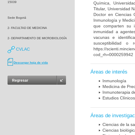
15039
Química, Universida
Titular, Universidad
Doctor en Ciencias 
Sede Bogotá
Inmunología y Medici
que comparten su in
2- FACULTAD DE MEDICINA
inmunidad a agentes 
vacunas e identifi
2- DEPARTAMENTO DE MICROBIOLOGÍA
susceptibilidad o
https://scienti.mincie
CVLAC
cod_rh=0000259942
Descargar hoja de vida
Áreas de interés
Regresar
Inmunología
Medicina de Prec
Inmunoterapia d
Estudios Clínicos
Áreas de investigac
Ciencias de la sa
Ciencias biológi