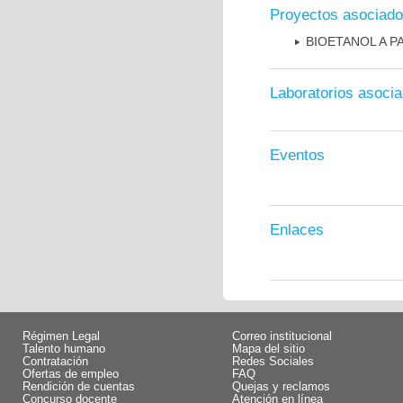
Proyectos asociad
BIOETANOL A P
Laboratorios asoci
Eventos
Enlaces
Régimen Legal
Correo institucional
Talento humano
Mapa del sitio
Contratación
Redes Sociales
Ofertas de empleo
FAQ
Rendición de cuentas
Quejas y reclamos
Concurso docente
Atención en línea