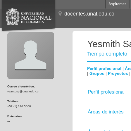
Aspirantes
docentes.unal.edu.co
Yesmith S
Tiempo completo
Perfil profesional
|
Áre
|
Grupos
|
Proyectos
Correo electrónico:
Perfil profesional
ysantosp@unal.edu.co
Teléfono:
+57 (1) 316 5000
Áreas de interés
Extensión:
---