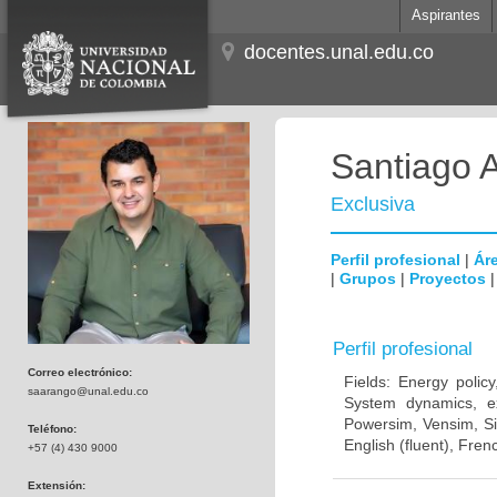
Aspirantes
docentes.unal.edu.co
Santiago 
Exclusiva
Perfil profesional
|
Áre
|
Grupos
|
Proyectos
Perfil profesional
Correo electrónico:
Fields: Energy polic
saarango@unal.edu.co
System dynamics, exp
Powersim, Vensim, Si
Teléfono:
English (fluent), Fren
+57 (4) 430 9000
Extensión: