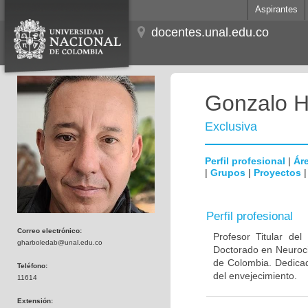
Aspirantes
docentes.unal.edu.co
Gonzalo H
Exclusiva
Perfil profesional
|
Áre
|
Grupos
|
Proyectos
Perfil profesional
Correo electrónico:
Profesor Titular de
gharboledab@unal.edu.co
Doctorado en Neuroci
de Colombia. Dedicad
Teléfono:
del envejecimiento.
11614
Extensión: