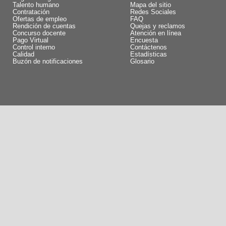
Talento humano
Mapa del sitio
Contratación
Redes Sociales
Ofertas de empleo
FAQ
Rendición de cuentas
Quejas y reclamos
Concurso docente
Atención en línea
Pago Virtual
Encuesta
Control interno
Contáctenos
Calidad
Estadísticas
Buzón de notificaciones
Glosario