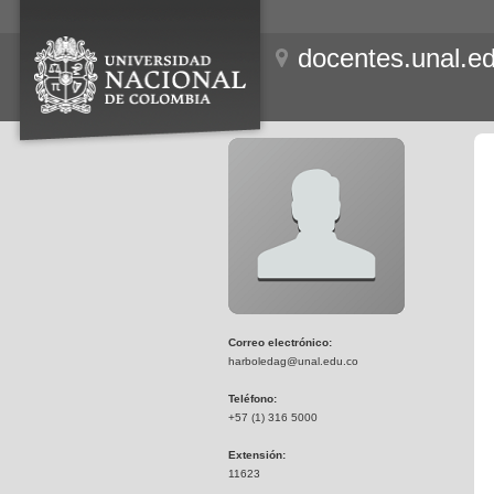
docentes.unal.e
Correo electrónico:
harboledag@unal.edu.co
Teléfono:
+57 (1) 316 5000
Extensión:
11623