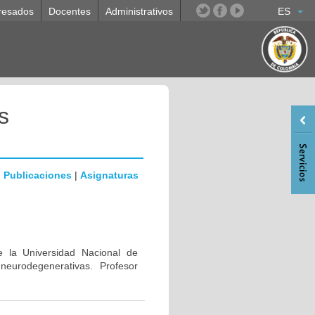
resados
Docentes
Administrativos
ES
s
|
Publicaciones
|
Asignaturas
e la Universidad Nacional de
eurodegenerativas. Profesor