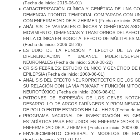
(Fecha de inicio: 2015-06-01)
CARACTERIZACIÓN CLÍNICA Y GENÉTICA DE UNA C
DEMENCIA FRONTO TEMPORAL COMPARADA CON UN
CON ENFERMEDAD DE ALZHEIMER
(Fecha de inicio: 20
ANÁLISIS DE VARIABLES CLÍNICAS Y GENÉTICAS AS
MOVIMIENTO, DEMENCIAS Y TRASTORNOS DEL AFEC
EN LA CLÍNICA EN BOGOTÁ: EFECTO DE MÚLTIPLES 
(Fecha de inicio: 2006-08-28)
ESTUDIO DE LA FUNCIÓN Y EFECTO DE LA AP
DIFERENCIACIÓN Y BALANCE MUERTE/SUPE
NEURONALES
(Fecha de inicio: 2009-08-22)
CRISIS FEBRILES: ESTUDIO CLÍNICO Y GENÉTICO D
EPILEPSIA
(Fecha de inicio: 2008-08-01)
ANÁLISIS DEL EFECTO NEUROPROTECTOR DE LOS GEN
SU RELACIÓN CON LA VÍA PI3K/AKT Y FUNCIÓN MIT
NEUROTÓXICO
(Fecha de inicio: 2006-08-01)
PATRONES DE EXPRESIÓN DE LOS GENES NOTCH
DESARROLLO DE ARCOS FARÍNGEOS Y PROMINENCIA
DE POLLO ENTRE ESTADIOS HH 14 - HH 23
(Fecha de in
PROGRAMA NACIONAL DE INVESTIGACIÓN EN GEN
ESTADÍSTICA PARA ESTUDIOS EN ENFERMEDADES NE
ENFERMEDAD DE ALZHEIMER
(Fecha de inicio: 2009-08
ENVEJECIMIENTO CEREBRAL Y MODELOS DE ENV
(Fecha de inicio: 2011-07-01)