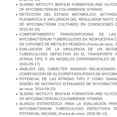
SLIDING MOTILITY, BIOFILM FORMATION AND GLYC
OF MYCOBACTERIUM COLOMBIENSE STRAINS
DETECCIÓN DEL ESTADO METABÓLICO, ACTIVID
PLASMÁTICA E INFLUENCIA DEL REGULADOR MGTC 
DE MYCOBACTERIM CULTIVADO EN CONDICIONES
2010-02-16)
COMPORTAMIENTO TRANSCRIPCIONAL DE LA
MYCOBACTERIUM TUBERCULOSIS EN RESPUESTA A 
DE CATIONES DE METALES PESADOS
(Fecha de inicio: 
EVALUACIÓN DE LA VIRULENCIA DE UN MUTA
TUBERCULOSIS DEFECTIVO EN EL TRANSPORTE 
ATPASA TIPO P, EN MODELOS EXPERIMENTALES DE
2020-09-17)
ANÁLISIS DEL CARÁCTER INVASIVO RELACIONAD
COMPOSICIÓN DE GLICOPEPTIDOLÍPIDOS DE MYCOB
POTENCIAL DE LAS ATPASAS TIPO P COMO DIAN
DISEÑO DE MUTANTES ATENUADOS DE MYCOBACTE
de inicio: 2014-09-22)
SLIDING MOTILITY, BIOFILM FORMATION AND GLYC
OF MYCOBACTERIUM COLOMBIENSE STRAINS
ALIANZA ESTRATÉGICA PARA LA EVALUACIÓN PR
MYCOBACTERIUM TUBERCULOSIS DEFECTIVOS E
POTENCIAL VACUNAL
(Fecha de inicio: 2020-06-12)