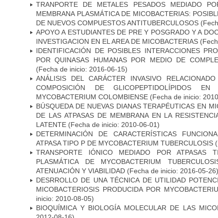
TRANPORTE DE METALES PESADOS MEDIADO POR
MEMBRANA PLASMÁTICA DE MICOBACTERIAS: POSIBLE
DE NUEVOS COMPUESTOS ANTITUBERCULOSOS
(Fecha
APOYO A ESTUDIANTES DE PRE Y POSGRADO Y A DO
INVESTIGACION EN EL AREA DE MICOBACTERIAS
(Fecha
IDENTIFICACIÓN DE POSIBLES INTERACCIONES PR
POR QUINASAS HUMANAS POR MEDIO DE COMPLE
(Fecha de inicio: 2016-06-15)
ANÁLISIS DEL CARÁCTER INVASIVO RELACIONAD
COMPOSICIÓN DE GLICOPEPTIDOLÍPIDOS EN 
MYCOBACTERIUM COLOMBIENSE
(Fecha de inicio: 201
BÚSQUEDA DE NUEVAS DIANAS TERAPÉUTICAS EN MI
DE LAS ATPASAS DE MEMBRANA EN LA RESISTENCIA
LATENTE
(Fecha de inicio: 2010-06-01)
DETERMINACIÓN DE CARACTERÍSTICAS FUNCIONA
ATPASA TIPO P DE MYCOBACTERIUM TUBERCULOSIS
(
TRANSPORTE IÓNICO MEDIADO POR ATPASAS 
PLASMÁTICA DE MYCOBACTERIUM TUBERCULOSI
ATENUACIÓN Y VIABILIDAD
(Fecha de inicio: 2016-05-26
DESRROLLO DE UNA TÉCNICA DE UTILIDAD POTENC
MICOBACTERIOSIS PRODUCIDA POR MYCOBACTERI
inicio: 2010-08-05)
BIOQUÍMICA Y BIOLOGÍA MOLECULAR DE LAS MICO
2012-08-16)