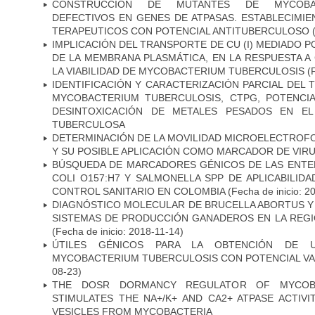
CONSTRUCCIÓN DE MUTANTES DE MYCOBAC
DEFECTIVOS EN GENES DE ATPASAS. ESTABLECIMI
TERAPEUTICOS CON POTENCIAL ANTITUBERCULOSO
(
IMPLICACIÓN DEL TRANSPORTE DE CU (I) MEDIADO PO
DE LA MEMBRANA PLASMÁTICA, EN LA RESPUESTA A
LA VIABILIDAD DE MYCOBACTERIUM TUBERCULOSIS
(F
IDENTIFICACIÓN Y CARACTERIZACIÓN PARCIAL DEL
MYCOBACTERIUM TUBERCULOSIS, CTPG, POTENCI
DESINTOXICACIÓN DE METALES PESADOS EN EL
TUBERCULOSA
DETERMINACIÓN DE LA MOVILIDAD MICROELECTROF
Y SU POSIBLE APLICACIÓN COMO MARCADOR DE VIR
BÚSQUEDA DE MARCADORES GÉNICOS DE LAS ENTE
COLI O157:H7 Y SALMONELLA SPP DE APLICABILI
CONTROL SANITARIO EN COLOMBIA
(Fecha de inicio: 2
DIAGNÓSTICO MOLECULAR DE BRUCELLA ABORTUS Y
SISTEMAS DE PRODUCCIÓN GANADEROS EN LA REGI
(Fecha de inicio: 2018-11-14)
ÚTILES GÉNICOS PARA LA OBTENCIÓN DE 
MYCOBACTERIUM TUBERCULOSIS CON POTENCIAL V
08-23)
THE DOSR DORMANCY REGULATOR OF MYCOBA
STIMULATES THE NA+/K+ AND CA2+ ATPASE ACTIV
VESICLES FROM MYCOBACTERIA