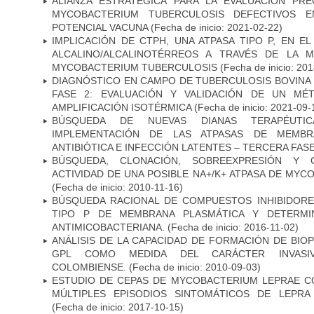
ALIANZA ESTRATÉGICA PARA LA EVALUACIÓN PR
MYCOBACTERIUM TUBERCULOSIS DEFECTIVOS E
POTENCIAL VACUNA
(Fecha de inicio: 2021-02-22)
IMPLICACIÓN DE CTPH, UNA ATPASA TIPO P, EN 
ALCALINO/ALCALINOTÉRREOS A TRAVÉS DE LA 
MYCOBACTERIUM TUBERCULOSIS
(Fecha de inicio: 20
DIAGNÓSTICO EN CAMPO DE TUBERCULOSIS BOVINA 
FASE 2: EVALUACIÓN Y VALIDACIÓN DE UN MÉ
AMPLIFICACIÓN ISOTÉRMICA
(Fecha de inicio: 2021-09-
BÚSQUEDA DE NUEVAS DIANAS TERAPÉUTIC
IMPLEMENTACIÓN DE LAS ATPASAS DE MEMBR
ANTIBIÓTICA E INFECCIÓN LATENTES – TERCERA FAS
BÚSQUEDA, CLONACIÓN, SOBREEXPRESIÓN Y 
ACTIVIDAD DE UNA POSIBLE NA+/K+ ATPASA DE MY
(Fecha de inicio: 2010-11-16)
BÚSQUEDA RACIONAL DE COMPUESTOS INHIBIDORES
TIPO P DE MEMBRANA PLASMÁTICA Y DETERMIN
ANTIMICOBACTERIANA.
(Fecha de inicio: 2016-11-02)
ANÁLISIS DE LA CAPACIDAD DE FORMACIÓN DE BIO
GPL COMO MEDIDA DEL CARÁCTER INVASI
COLOMBIENSE.
(Fecha de inicio: 2010-09-03)
ESTUDIO DE CEPAS DE MYCOBACTERIUM LEPRAE 
MÚLTIPLES EPISODIOS SINTOMÁTICOS DE LEPRA
(Fecha de inicio: 2017-10-15)