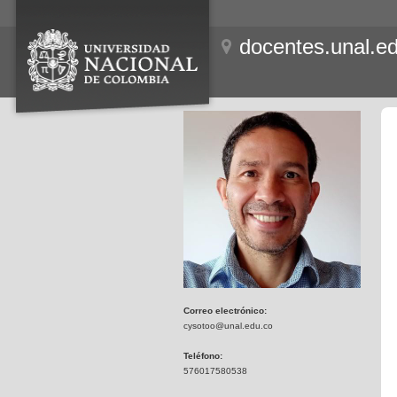
docentes.unal.e
Correo electrónico:
cysotoo@unal.edu.co
Teléfono:
576017580538