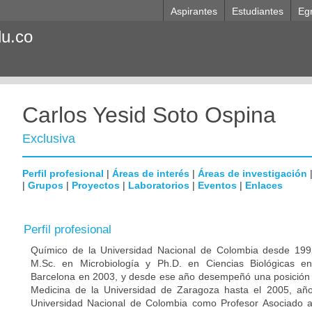
Aspirantes
Estudiantes
Eg
du.co
Carlos Yesid Soto Ospina
Exclusiva
Perfil profesional
|
Áreas de interés
|
Áreas de investigación
|
Grupos
|
Proyectos
|
Laboratorios
|
Eventos
|
Enlaces
Perfil profesional
Químico de la Universidad Nacional de Colombia desde 1992
M.Sc. en Microbiología y Ph.D. en Ciencias Biológicas e
Barcelona en 2003, y desde ese año desempeñó una posición p
Medicina de la Universidad de Zaragoza hasta el 2005, año
Universidad Nacional de Colombia como Profesor Asociado 