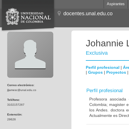
Aspirantes
docentes.unal.edu.co
Johannie 
Exclusiva
Perfil profesional
|
Áre
|
Grupos
|
Proyectos
Correo electrónico:
Perfil profesional
jljamesc@unal.edu.co
Profesora asociada 
Teléfono:
Colombia; magister e
3102157267
los Andes. doctora e
Extensión:
Actualmente es Direc
29626