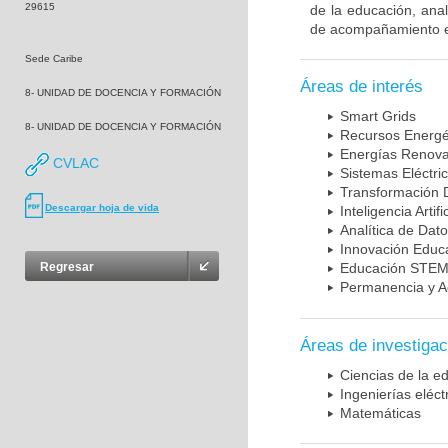
29615
de la educación, analí
de acompañamiento es
Sede Caribe
Áreas de interés
8- UNIDAD DE DOCENCIA Y FORMACIÓN
Smart Grids
8- UNIDAD DE DOCENCIA Y FORMACIÓN
Recursos Energét
Energías Renova
CVLAC
Sistemas Eléctri
Transformación D
Descargar hoja de vida
Inteligencia Artif
Analítica de Dat
Innovación Educa
Regresar
Educación STE
Permanencia y 
Áreas de investigac
Ciencias de la e
Ingenierías eléct
Matemáticas