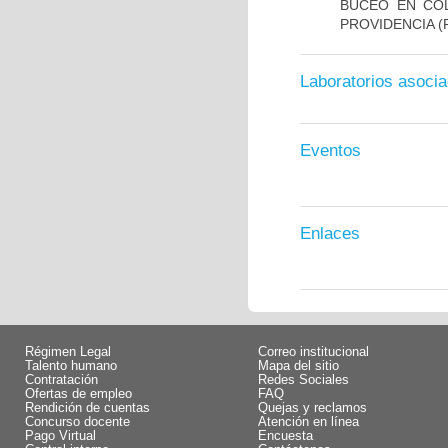
BUCEO EN COL
PROVIDENCIA
(F
Laboratorios asoci
Eventos
Enlaces
Régimen Legal
Correo institucional
Talento humano
Mapa del sitio
Contratación
Redes Sociales
Ofertas de empleo
FAQ
Rendición de cuentas
Quejas y reclamos
Concurso docente
Atención en línea
Pago Virtual
Encuesta