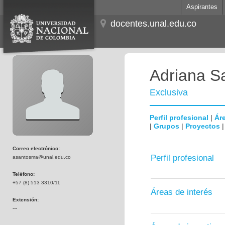
Aspirantes
docentes.unal.edu.co
Adriana S
Exclusiva
Perfil profesional
|
Áre
|
Grupos
|
Proyectos
Correo electrónico:
Perfil profesional
asantosma@unal.edu.co
Teléfono:
+57 (8) 513 3310/11
Áreas de interés
Extensión:
---