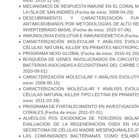
inicio: 2010-11-16)
MECANISMOS DE RESPUESTA INMUNE EN EL CORAL 
LA ISLA DE SAN ANDRÉS
(Fecha de inicio: 2008-04-29)
DESCUBRIMIENTO Y CARACTERIZACIÓN FU
ANTIMICROBIANOS POR METODOLOGÍAS DE ALTO RE
INVERTEBRADO BASAL
(Fecha de inicio: 2020-07-06)
INMUNOLOGIA EVOLUTIVA E INMUNOGENETICA
(Fecha 
CARACTERIZACIÓN MOLECULAR Y ANÁLISIS EVOL
CÉLULAS 'NATURAL KILLER' EN PRIMATES NEOTROPI
PROGRAMA NEXO GLOBAL
(Fecha de inicio: 2016-01-20)
BÚSQUEDA DE GENES INVOLUCRADOS EN CIRCUIT
BACTERIAS ASOCIADAS A ECOSISTEMAS DEL CARIBE
2020-09-01)
CARACTERIZACIÓN MOLECULAR Y ANÁLISIS EVOLUTI
inicio: 2008-06-15)
CARACTERIZACIÓN MOLECULAR Y ANÁLISIS EVOL
CÉLULAS NATURAL KILLER TIPO LECTINA EN PRIMAT
inicio: 2011-03-28)
PROGRAMA DE FORTALECIMIENTO EN INVESTIGACIÓ
CORALES
(Fecha de inicio: 2011-07-01)
ALVÉOLOS POS EXODONCIA DE TERCEROS MOLAR
EVALUACIÓN DE LA REGENERACIÓN ÓSEA EN HU
SECRETOMA DE CÉLULAS MADRE MESENQUIMALES
(F
LAS COMUNIDADES BACTERIANAS COMO ESLABÓN