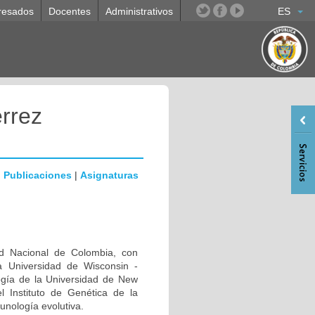
resados
Docentes
Administrativos
ES
rrez
|
Publicaciones
|
Asignaturas
d Nacional de Colombia, con
a Universidad de Wisconsin -
ogía de la Universidad de New
l Instituto de Genética de la
unología evolutiva.