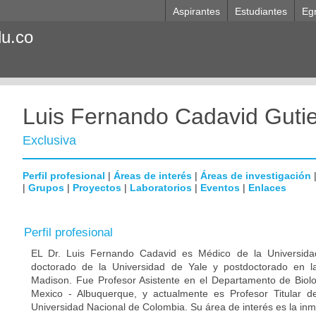
Aspirantes
Estudiantes
Eg
du.co
Luis Fernando Cadavid Gutie
Exclusiva
Perfil profesional
|
Áreas de interés
|
Áreas de investigación
|
Grupos
|
Proyectos
|
Laboratorios
|
Eventos
|
Enlaces
Perfil profesional
EL Dr. Luis Fernando Cadavid es Médico de la Universida
doctorado de la Universidad de Yale y postdoctorado en l
Madison. Fue Profesor Asistente en el Departamento de Biol
Mexico - Albuquerque, y actualmente es Profesor Titular de
Universidad Nacional de Colombia. Su área de interés es la inm