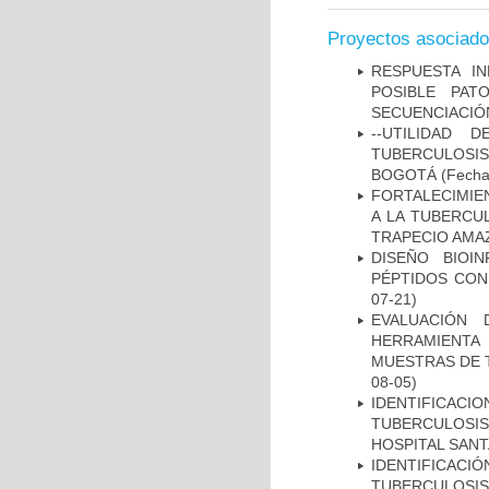
Proyectos asociad
RESPUESTA I
POSIBLE PAT
SECUENCIACIÓ
--UTILIDAD
TUBERCULOSIS
BOGOTÁ
(Fecha 
FORTALECIMIEN
A LA TUBERCU
TRAPECIO AMAZ
DISEÑO BIOI
PÉPTIDOS CON
07-21)
EVALUACIÓN 
HERRAMIENT
MUESTRAS DE T
08-05)
IDENTIFICAC
TUBERCULOSI
HOSPITAL SANT
IDENTIFICAC
TUBERCULOSI