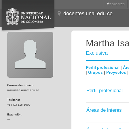
Aspirantes
docentes.unal.edu.co
Martha Is
Exclusiva
Perfil profesional
|
Áre
|
Grupos
|
Proyectos
Correo electrónico:
Perfil profesional
mimurciaa@unal.edu.co
Teléfono:
+57 (1) 316 5000
Áreas de interés
Extensión:
---