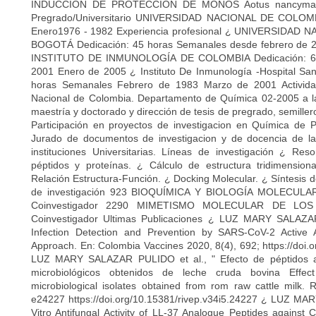
INDUCCIÓN DE PROTECCIÓN DE MONOS Aotus nancyma
Pregrado/Universitario UNIVERSIDAD NACIONAL DE COLO
Enero1976 - 1982 Experiencia profesional ¿ UNIVERSIDA
BOGOTÁ Dedicación: 45 horas Semanales desde febrero de 
INSTITUTO DE INMUNOLOGÍA DE COLOMBIA Dedicación: 60
2001 Enero de 2005 ¿ Instituto De Inmunología -Hospital Sa
horas Semanales Febrero de 1983 Marzo de 2001 Activida
Nacional de Colombia. Departamento de Química 02-2005 a l
maestría y doctorado y dirección de tesis de pregrado, semiller
Participación en proyectos de investigacion en Química de P
Jurado de documentos de investigacion y de docencia de la
instituciones Universitarias. Líneas de investigación ¿ Re
péptidos y proteínas. ¿ Cálculo de estructura tridimension
Relación Estructura-Función. ¿ Docking Molecular. ¿ Síntesis 
de investigación 923 BIOQUÍMICA Y BIOLOGÍA MOLECUL
Coinvestigador 2290 MIMETISMO MOLECULAR DE LO
Coinvestigador Ultimas Publicaciones ¿ LUZ MARY SALAZA
Infection Detection and Prevention by SARS-CoV-2 Active A
Approach. En: Colombia Vaccines 2020, 8(4), 692; https://doi
LUZ MARY SALAZAR PULIDO et al., " Efecto de péptidos ant
microbiológicos obtenidos de leche cruda bovina Effect
microbiological isolates obtained from rom raw cattle milk.
e24227 https://doi.org/10.15381/rivep.v34i5.24227 ¿ LUZ MA
Vitro Antifungal Activity of LL-37 Analogue Peptides against