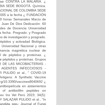
ae CONTRA LA MALARIA. ¿
MBIA SEDE BOGOTÁ. Química.
D NACIONAL DE COLOMBIA SEDE
2005 a la fecha ¿ FUNDACIÓN
 horas Semanales Marzo de
n Juan De Dios Dedicación: 60
des de Docencia Universidad
a fecha. Pregrado: y Posgrado
os de investigación y posgrado.
éptidos y activadad Biológica.
 Universidad Nacional y otras
sonancia magnética nuclear de
al de péptidos y proteínas. ¿
de péptidos y proteínas. Grupos
AR DE LAS MICOBACTERIAS -
S AGENTES INFECCIOSOS -
R PULIDO et al., " COVID-19
ntigens: A Synthetic Vaccine
.org/10.3390/vaccines8040692 ¿
ibiopelícula en aislamientos
 of antibiofilm peptides on
 Rev Inv Vet Perú 2023; 34(5):
RY SALAZAR PULIDO et al., "In
 Candida spp¿ Journal of Fungi