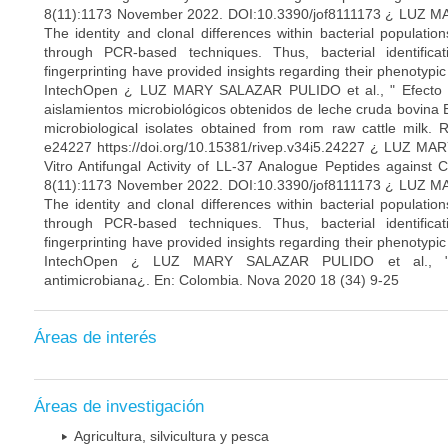
8(11):1173 November 2022. DOI:10.3390/jof8111173 ¿ LUZ M
The identity and clonal differences within bacterial populati
through PCR-based techniques. Thus, bacterial identific
fingerprinting have provided insights regarding their phenotypi
IntechOpen ¿ LUZ MARY SALAZAR PULIDO et al., " Efecto de
aislamientos microbiológicos obtenidos de leche cruda bovina Ef
microbiological isolates obtained from rom raw cattle milk.
e24227 https://doi.org/10.15381/rivep.v34i5.24227 ¿ LUZ MA
Vitro Antifungal Activity of LL-37 Analogue Peptides against
8(11):1173 November 2022. DOI:10.3390/jof8111173 ¿ LUZ M
The identity and clonal differences within bacterial populati
through PCR-based techniques. Thus, bacterial identific
fingerprinting have provided insights regarding their phenotypi
IntechOpen ¿ LUZ MARY SALAZAR PULIDO et al., "In
antimicrobiana¿. En: Colombia. Nova 2020 18 (34) 9-25
Áreas de interés
Áreas de investigación
Agricultura, silvicultura y pesca