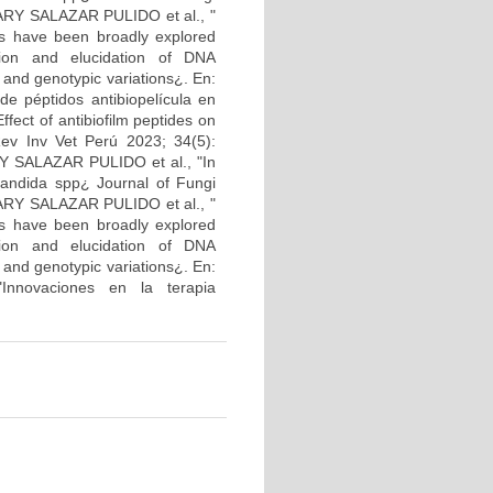
ARY SALAZAR PULIDO et al., "
ons have been broadly explored
ation and elucidation of DNA
c and genotypic variations¿. En:
 péptidos antibiopelícula en
fect of antibiofilm peptides on
 Rev Inv Vet Perú 2023; 34(5):
RY SALAZAR PULIDO et al., "In
 Candida spp¿ Journal of Fungi
ARY SALAZAR PULIDO et al., "
ons have been broadly explored
ation and elucidation of DNA
c and genotypic variations¿. En:
novaciones en la terapia