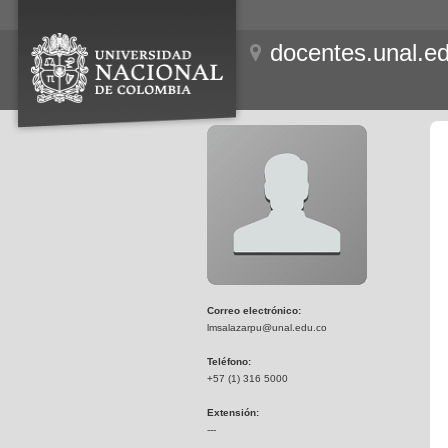
docentes.unal.e
Correo electrónico:
lmsalazarpu@unal.edu.co
Teléfono:
+57 (1) 316 5000
Extensión:
---