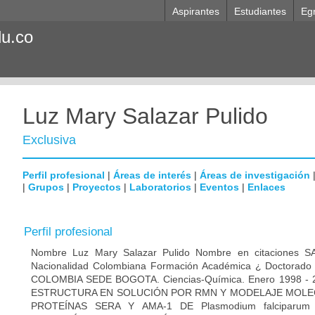
Aspirantes
Estudiantes
Eg
du.co
Luz Mary Salazar Pulido
Exclusiva
Perfil profesional
|
Áreas de interés
|
Áreas de investigación
|
Grupos
|
Proyectos
|
Laboratorios
|
Eventos
|
Enlaces
Perfil profesional
Nombre Luz Mary Salazar Pulido Nombre en citaciones
Nacionalidad Colombiana Formación Académica ¿ Doctora
COLOMBIA SEDE BOGOTA. Ciencias-Química. Enero 1998 
ESTRUCTURA EN SOLUCIÓN POR RMN Y MODELAJE MOLEC
PROTEÍNAS SERA Y AMA-1 DE Plasmodium falcipar