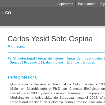
Aspirantes
Estudiantes
Eg
du.co
Carlos Yesid Soto Ospina
Exclusiva
Perfil profesional
|
Áreas de interés
|
Áreas de investigación
|
Grupos
|
Proyectos
|
Laboratorios
|
Eventos
|
Enlaces
Perfil profesional
Químico de la Universidad Nacional de Colombia desde 1992
M.Sc. en Microbiología y Ph.D. en Ciencias Biológicas e
Barcelona en 2003, y desde ese año desempeñó una posición p
Medicina de la Universidad de Zaragoza hasta el 2005, año
Universidad Nacional de Colombia como Profesor Asociado 