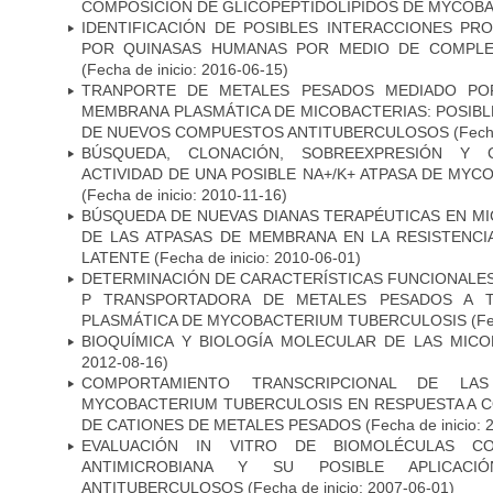
COMPOSICIÓN DE GLICOPEPTIDOLÍPIDOS DE MYCOB
IDENTIFICACIÓN DE POSIBLES INTERACCIONES PR
POR QUINASAS HUMANAS POR MEDIO DE COMPLE
(Fecha de inicio: 2016-06-15)
TRANPORTE DE METALES PESADOS MEDIADO POR
MEMBRANA PLASMÁTICA DE MICOBACTERIAS: POSIBLE
DE NUEVOS COMPUESTOS ANTITUBERCULOSOS
(Fecha
BÚSQUEDA, CLONACIÓN, SOBREEXPRESIÓN Y 
ACTIVIDAD DE UNA POSIBLE NA+/K+ ATPASA DE MY
(Fecha de inicio: 2010-11-16)
BÚSQUEDA DE NUEVAS DIANAS TERAPÉUTICAS EN MI
DE LAS ATPASAS DE MEMBRANA EN LA RESISTENCIA
LATENTE
(Fecha de inicio: 2010-06-01)
DETERMINACIÓN DE CARACTERÍSTICAS FUNCIONALES 
P TRANSPORTADORA DE METALES PESADOS A 
PLASMÁTICA DE MYCOBACTERIUM TUBERCULOSIS
(Fe
BIOQUÍMICA Y BIOLOGÍA MOLECULAR DE LAS MICO
2012-08-16)
COMPORTAMIENTO TRANSCRIPCIONAL DE LA
MYCOBACTERIUM TUBERCULOSIS EN RESPUESTA A 
DE CATIONES DE METALES PESADOS
(Fecha de inicio: 
EVALUACIÓN IN VITRO DE BIOMOLÉCULAS CO
ANTIMICROBIANA Y SU POSIBLE APLICAC
ANTITUBERCULOSOS
(Fecha de inicio: 2007-06-01)