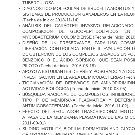
TUBERCULOSA
DIAGNÓSTICO MOLECULAR DE BRUCELLA ABORTUS Y
SISTEMAS DE PRODUCCIÓN GANADEROS EN LA REGI
(Fecha de inicio: 2018-11-14)
ANÁLISIS DEL CARÁCTER INVASIVO RELACIONAD
COMPOSICIÓN DE GLICOPEPTIDOLÍPIDOS EN 
MYCOBACTERIUM COLOMBIENSE
(Fecha de inicio: 201
DISEÑO DE UN PRESERVANTE, PARA USO COSMÉ
LIBERACIÓN CONTROLADA. PARTE II: EVALUACIÓN
DE OBTENCIÓN DE LOS COMPLEJOS BASADOS EN POL
BENZOICO O EL ÁCIDO SÓRBICO, QUE SEAN POSI
PILOTO
(Fecha de inicio: 2016-05-19)
APOYO A ESTUDIANTES DE PRE Y POSGRADO Y A DO
INVESTIGACION EN EL AREA DE MICOBACTERIAS
(Fecha
TIOCIANACIÓN DE DERIVADOS DE AMINOPIRIMID
ACTIVIDAD BIOLÓGICA
(Fecha de inicio: 2010-08-05)
BÚSQUEDA RACIONAL DE COMPUESTOS INHIBIDORES
TIPO P DE MEMBRANA PLASMÁTICA Y DETERMIN
ANTIMICOBACTERIANA.
(Fecha de inicio: 2016-11-02)
EFECTO DEL REGULADOR TRASCRIPCIONAL MGTC E
ATPASA DE LA MEMBRANA PLASMÁTICA DE LAS MIC
2011-09-01)
SLIDING MOTILITY, BIOFILM FORMATION AND GLYC
OF MYCOBACTERIUM COLOMBIENSE STRAINS