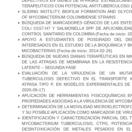
DEFECTIVOS EN GENES DE ATPASAS. ESTABLECIMI
TERAPEUTICOS CON POTENCIAL ANTITUBERCULOSO
(
SLIDING MOTILITY, BIOFILM FORMATION AND GLYC
OF MYCOBACTERIUM COLOMBIENSE STRAINS
BÚSQUEDA DE MARCADORES GÉNICOS DE LAS ENTE
COLI O157:H7 Y SALMONELLA SPP DE APLICABILI
CONTROL SANITARIO EN COLOMBIA
(Fecha de inicio: 2
APOYO A ESTUDIANTES DE POSGRADO DEL DE
INTERESADOS EN EL ESTUDIO DE LA BIOQUÍMICA Y 
MICOBACTERIAS
(Fecha de inicio: 2014-02-26)
BÚSQUEDA DE NUEVAS DIANAS TERAPÉUTICAS EN MI
DE LAS ATPASAS DE MEMBRANA EN LA RESISTENCIA
LATENTE – SEGUNDA FASE
EVALUACIÓN DE LA VIRULENCIA DE UN MUTA
TUBERCULOSIS DEFECTIVO EN EL TRANSPORTE 
ATPASA TIPO P, EN MODELOS EXPERIMENTALES DE
2020-09-17)
APLICACIÓN DE HERRAMIENTAS FISICOQUÍMICAS E
PROPIEDADES ASOCIDAS A LA VIRULENCIA DE MYCO
DETERMINACIÓN DE LA MOVILIDAD MICROELECTROF
Y SU POSIBLE APLICACIÓN COMO MARCADOR DE VIR
IDENTIFICACIÓN Y CARACTERIZACIÓN PARCIAL DEL
MYCOBACTERIUM TUBERCULOSIS, CTPG, POTENCI
DESINTOXICACIÓN DE METALES PESADOS EN EL