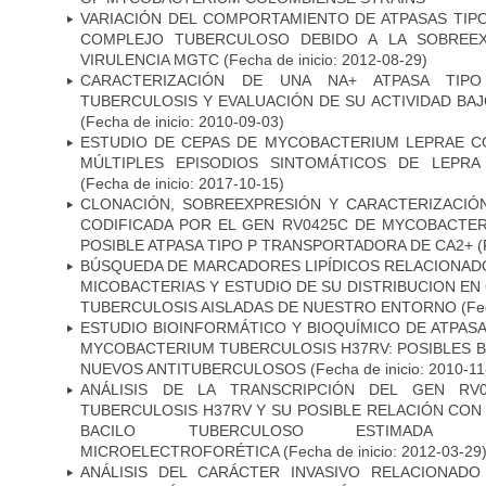
VARIACIÓN DEL COMPORTAMIENTO DE ATPASAS TIP
COMPLEJO TUBERCULOSO DEBIDO A LA SOBREEX
VIRULENCIA MGTC
(Fecha de inicio: 2012-08-29)
CARACTERIZACIÓN DE UNA NA+ ATPASA TIP
TUBERCULOSIS Y EVALUACIÓN DE SU ACTIVIDAD BA
(Fecha de inicio: 2010-09-03)
ESTUDIO DE CEPAS DE MYCOBACTERIUM LEPRAE 
MÚLTIPLES EPISODIOS SINTOMÁTICOS DE LEPRA
(Fecha de inicio: 2017-10-15)
CLONACIÓN, SOBREEXPRESIÓN Y CARACTERIZACIÓN
CODIFICADA POR EL GEN RV0425C DE MYCOBACTER
POSIBLE ATPASA TIPO P TRANSPORTADORA DE CA2+
(
BÚSQUEDA DE MARCADORES LIPÍDICOS RELACIONADO
MICOBACTERIAS Y ESTUDIO DE SU DISTRIBUCION E
TUBERCULOSIS AISLADAS DE NUESTRO ENTORNO
(Fec
ESTUDIO BIOINFORMÁTICO Y BIOQUÍMICO DE ATPASA
MYCOBACTERIUM TUBERCULOSIS H37RV: POSIBLES B
NUEVOS ANTITUBERCULOSOS
(Fecha de inicio: 2010-11
ANÁLISIS DE LA TRANSCRIPCIÓN DEL GEN RV
TUBERCULOSIS H37RV Y SU POSIBLE RELACIÓN CON 
BACILO TUBERCULOSO ESTIMADA ME
MICROELECTROFORÉTICA
(Fecha de inicio: 2012-03-29
ANÁLISIS DEL CARÁCTER INVASIVO RELACIONAD