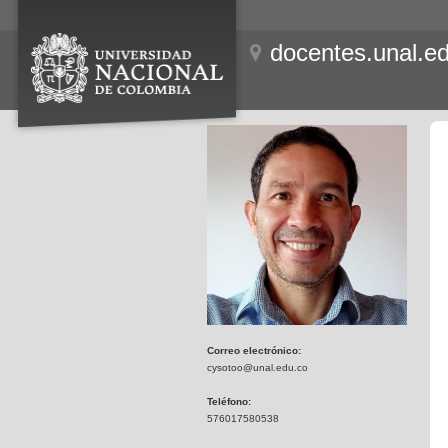
docentes.unal.e
Correo electrónico:
cysotoo@unal.edu.co
Teléfono:
576017580538