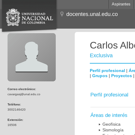
Aspirantes
docentes.unal.edu.co
Carlos Al
Exclusiva
Perfil profesional
|
Áre
|
Grupos
|
Proyectos
Correo electrónico:
Perfil profesional
cavargasj@unal.edu.co
Teléfono:
3002146420
Áreas de interés
Extensión:
Geofísica
16506
Sismología